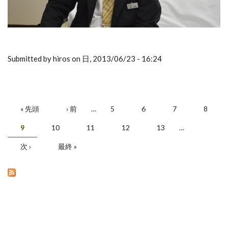
Submitted by hiros on 日, 2013/06/23 - 16:24
« 先頭
‹ 前
…
5
6
7
8
ページ
9
10
11
12
13
…
次 ›
最終 »