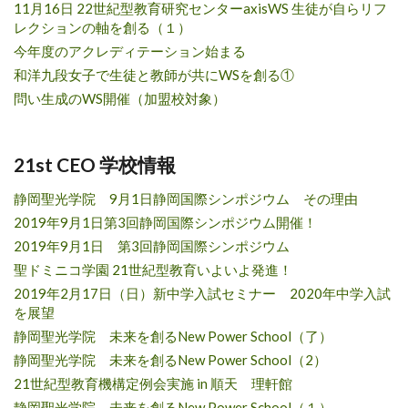
11月16日 22世紀型教育研究センターaxisWS 生徒が自らリフ
レクションの軸を創る（１）
今年度のアクレディテーション始まる
和洋九段女子で生徒と教師が共にWSを創る①
問い生成のWS開催（加盟校対象）
21st CEO 学校情報
静岡聖光学院 9月1日静岡国際シンポジウム その理由
2019年9月1日第3回静岡国際シンポジウム開催！
2019年9月1日 第3回静岡国際シンポジウム
聖ドミニコ学園 21世紀型教育いよいよ発進！
2019年2月17日（日）新中学入試セミナー 2020年中学入試
を展望
静岡聖光学院 未来を創るNew Power School（了）
静岡聖光学院 未来を創るNew Power School（2）
21世紀型教育機構定例会実施 in 順天 理軒館
静岡聖光学院 未来を創るNew Power School（１）