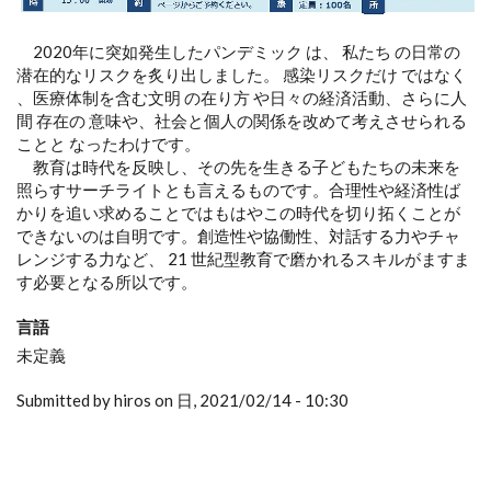
2020年に突如発生したパンデミック は、 私たち の日常の
潜在的なリスクを炙り出しました。 感染リスクだけ ではなく
、医療体制を含む文明 の在り方 や日々の経済活動、さらに人
間 存在の 意味や、社会と個人の関係を改めて考えさせられる
ことと なったわけです。
教育は時代を反映し、その先を生きる子どもたちの未来を
照らすサーチライトとも言えるものです。合理性や経済性ば
かりを追い求めることではもはやこの時代を切り拓くことが
できないのは自明です。創造性や協働性、対話する力やチャ
レンジする力など、 21 世紀型教育で磨かれるスキルがますま
す必要となる所以です。
言語
未定義
Submitted by hiros on 日, 2021/02/14 - 10:30