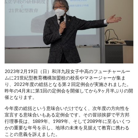
2023年2月19日（日）和洋九段女子中高のフューチャールー
ムに21世紀型教育機構加盟校の校長やマネージャーが集ま
り、2022年度の総括となる第２回定例会が実施されました。
昨年の4月末に第1回の定例会を開催してから9ヶ月半ぶりの開
催となります。
今年度の総括という意味合いだけでなく、次年度の方向性を
宣言する意味合いもある定例会です。その冒頭挨拶で平方邦
行理事長は、1889年、1989年、そして2089年に至るいくつ
かの重要な年号を示し、地球の未来を見据えて教育に携わる
ことの意義を訴えました。