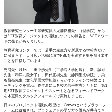
教育研究センター主席研究員の児浦良裕先生（聖学院）から
はSGT教育プロジェクトの活動についての報告と、SGTアワー
ドの発表がありました。
教育研究センターでは、若手の先生方が所属する学校内だけ
に留まらず、より広い活動領域でPBLを実践する場を創り出す
ことを目指しています。
児浦先生以外に、田中歩先生（工学院大学附属）、新井誠司
先生（和洋九段女子）、田代正樹先生（静岡聖光学院）、染
谷昌亮先生（文化学園大学杉並）らがオンラインで頻繁にミ
ーティングを重ね、昨年夏には各校の若手有志とともに、第1
期SGT教育プロジェクトのスタートとなるフィールドワーク
を木更津のクルックフィールズで実施しました。
日々のプロジェクト活動の履歴は、Canvasというプラットフ
ォームに蓄積され、プロジェクトの学び方を誰もが共有でき