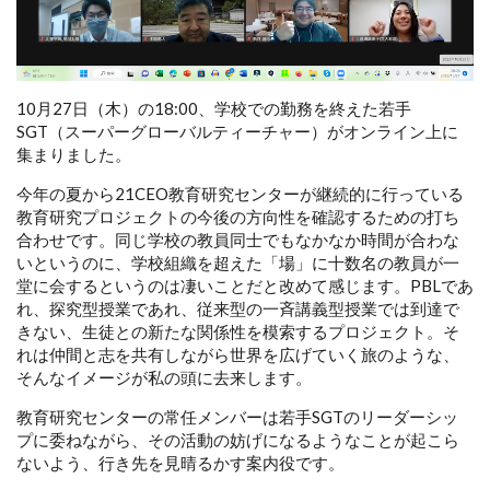
10月27日（木）の18:00、学校での勤務を終えた若手
SGT（スーパーグローバルティーチャー）がオンライン上に
集まりました。
今年の夏から21CEO教育研究センターが継続的に行っている
教育研究プロジェクトの今後の方向性を確認するための打ち
合わせです。同じ学校の教員同士でもなかなか時間が合わな
いというのに、学校組織を超えた「場」に十数名の教員が一
堂に会するというのは凄いことだと改めて感じます。PBLであ
れ、探究型授業であれ、従来型の一斉講義型授業では到達で
きない、生徒との新たな関係性を模索するプロジェクト。そ
れは仲間と志を共有しながら世界を広げていく旅のような、
そんなイメージが私の頭に去来します。
教育研究センターの常任メンバーは若手SGTのリーダーシッ
プに委ねながら、その活動の妨げになるようなことが起こら
ないよう、行き先を見晴るかす案内役です。