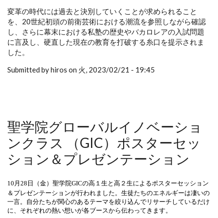
変革の時代には過去と決別していくことが求められること
を、20世紀初頭の前衛芸術における潮流を参照しながら確認
し、さらに幕末における私塾の歴史やバカロレアの入試問題
に言及し、硬直した現在の教育を打破する糸口を提示されま
した。
Submitted by hiros on 火, 2023/02/21 - 19:45
聖学院グローバルイノベーショ
ンクラス （GIC）ポスターセッ
ション＆プレゼンテーション
10月28日（金）聖学院GICの高１生と高２生によるポスターセッション
＆
プレゼンテーションが行われました。生徒たちのエネルギーは凄いの
一言。自分たちが関心のあるテーマを絞り込んでリサーチしているだけ
に、それぞれの熱い想いが各ブースから伝わってきます。