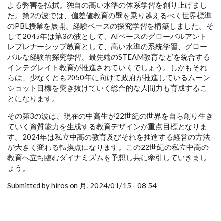
よる弊害を払拭。独自の高い水準の体系学習を創り上げまし
た。第2の波では、偏差値教育の壁を乗り越えるべく世界標準
のPBL授業を展開。経験ベースの探究学習を構築しました。そ
して2045年は第3の波として、AIベースのグローバルアント
レプレナーシップ教育として、高い水準の系統学習、グロー
バルな経験的探究学習、最先端のSTEAM教育などを統合する
インテグレイト教育が推進されていくでしょう。しかもそれ
らは、少なくとも2050年に向けて政府が推進しているムーン
ショット目標を突き抜けていく総合的な人間力も育成するこ
とになります。
その第3の波は、現在の中高生が22世紀の世界を自ら創り生き
ていく資質能力を生成する教育デザインが重点目標となりま
す。2024年は私立中高の教育及びそれを推進する経営の方法
が大きく変わる転換点になります。この22世紀の私立中高の
教育へ立ち臨むダイナミズムを予想し共に牽引していきまし
ょう。
Submitted by hiros on 月, 2024/01/15 - 08:54