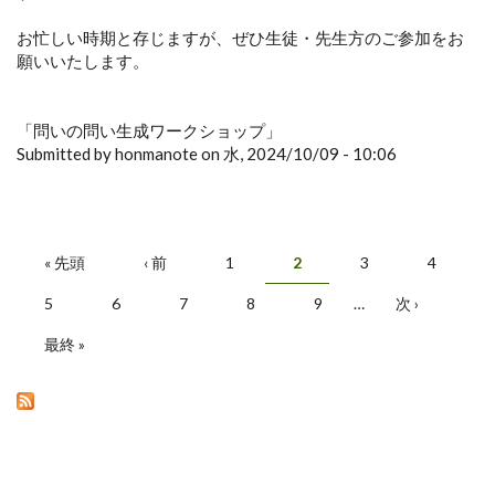
お忙しい時期と存じますが、ぜひ生徒・先生方のご参加をお
願いいたします。
「問いの問い生成ワークショップ」
Submitted by honmanote on 水, 2024/10/09 - 10:06
« 先頭
‹ 前
1
2
3
4
ページ
5
6
7
8
9
…
次 ›
最終 »