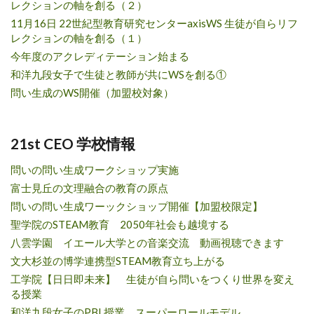
レクションの軸を創る（２）
11月16日 22世紀型教育研究センターaxisWS 生徒が自らリフ
レクションの軸を創る（１）
今年度のアクレディテーション始まる
和洋九段女子で生徒と教師が共にWSを創る①
問い生成のWS開催（加盟校対象）
21st CEO 学校情報
問いの問い生成ワークショップ実施
富士見丘の文理融合の教育の原点
問いの問い生成ワーックショップ開催【加盟校限定】
聖学院のSTEAM教育 2050年社会も越境する
八雲学園 イエール大学との音楽交流 動画視聴できます
文大杉並の博学連携型STEAM教育立ち上がる
工学院【日日即未来】 生徒が自ら問いをつくり世界を変え
る授業
和洋九段女子のPBL授業 スーパーロールモデル