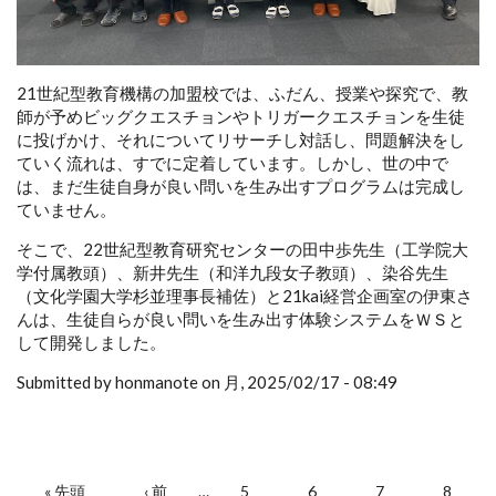
21世紀型教育機構の加盟校では、ふだん、授業や探究で、教
師が予めビッグクエスチョンやトリガークエスチョンを生徒
に投げかけ、それについてリサーチし対話し、問題解決をし
ていく流れは、すでに定着しています。しかし、世の中で
は、まだ生徒自身が良い問いを生み出すプログラムは完成し
ていません。
そこで、22世紀型教育研究センターの田中歩先生（工学院大
学付属教頭）、新井先生（和洋九段女子教頭）、染谷先生
（文化学園大学杉並理事長補佐）と21kai経営企画室の伊東さ
んは、生徒自らが良い問いを生み出す体験システムをＷＳと
して開発しました。
Submitted by honmanote on 月, 2025/02/17 - 08:49
« 先頭
‹ 前
…
5
6
7
8