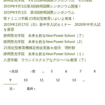
2019年9月1日第3回静岡国際シンポジウム開催！
2019年9月1日 第3回静岡国際シンポジウム
聖ドミニコ学園 21世紀型教育いよいよ発進！
2019年2月17日（日）新中学入試セミナー 2020年中学入試
を展望
静岡聖光学院 未来を創るNew Power School（了）
静岡聖光学院 未来を創るNew Power School（2）
21世紀型教育機構定例会実施 in 順天 理軒館
静岡聖光学院 未来を創るNew Power School（１）
八雲学園 ラウンドスクエアなグローバル教育（了）
ページ
« 先頭
‹ 前
…
5
6
7
8
9
10
11
12
13
…
次 ›
最終 »