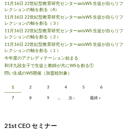
11月16日 22世紀型教育研究センターaxisWS 生徒が自らリフ
レクションの軸を創る（4）
11月16日 22世紀型教育研究センターaxisWS 生徒が自らリフ
レクションの軸を創る（３）
11月16日 22世紀型教育研究センターaxisWS 生徒が自らリフ
レクションの軸を創る（２）
11月16日 22世紀型教育研究センターaxisWS 生徒が自らリフ
レクションの軸を創る（１）
今年度のアクレディテーション始まる
和洋九段女子で生徒と教師が共にWSを創る①
問い生成のWS開催（加盟校対象）
ページ
1
2
3
4
5
6
7
8
9
…
次 ›
最終 »
21st CEO セミナー