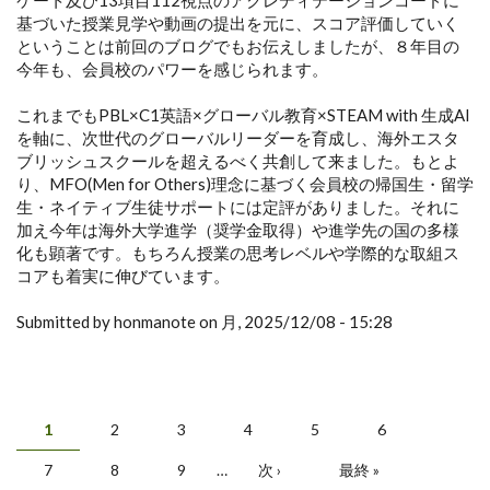
基づいた授業見学や動画の提出を元に、スコア評価していく
ということは前回のブログでもお伝えしましたが、８年目の
今年も、会員校のパワーを感じられます。
これまでもPBL×C1英語×グローバル教育×STEAM with 生成AI
を軸に、次世代のグローバルリーダーを育成し、海外エスタ
ブリッシュスクールを超えるべく共創して来ました。もとよ
り、MFO(Men for Others)理念に基づく会員校の帰国生・留学
生・ネイティブ生徒サポートには定評がありました。それに
加え今年は海外大学進学（奨学金取得）や進学先の国の多様
化も顕著です。もちろん授業の思考レベルや学際的な取組ス
コアも着実に伸びています。
Submitted by honmanote on 月, 2025/12/08 - 15:28
1
2
3
4
5
6
ページ
7
8
9
…
次 ›
最終 »