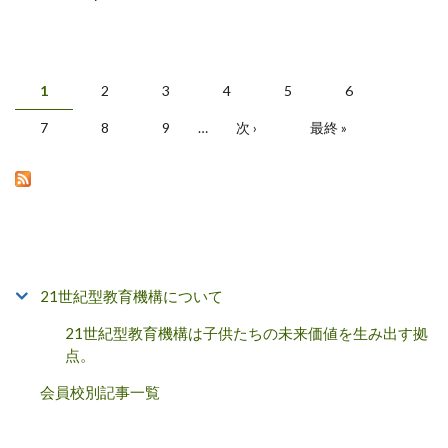
1
2
3
4
5
6
ページ
7
8
9
…
次 ›
最終 »
21世紀型教育機構について
21世紀型教育機構は子供たちの未来価値を生み出す拠
点。
会員校別記事一覧