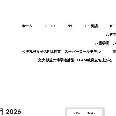
メインメニュー
ホーム
GE3.0
PBL
C1 英語
IC
八雲
八雲学園 
和洋九段女子のPBL授業 スーパーロールモデル
文大杉並の博学連携型STEAM教育立ち上がる
月 2026
« Prev
Next »