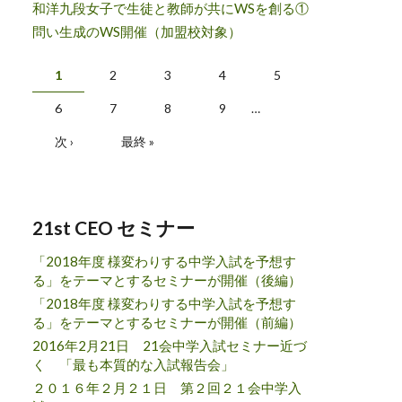
和洋九段女子で生徒と教師が共にWSを創る①
問い生成のWS開催（加盟校対象）
ページ
1
2
3
4
5
6
7
8
9
…
次 ›
最終 »
21st CEO セミナー
「2018年度 様変わりする中学入試を予想す
る」をテーマとするセミナーが開催（後編）
「2018年度 様変わりする中学入試を予想す
る」をテーマとするセミナーが開催（前編）
2016年2月21日 21会中学入試セミナー近づ
く 「最も本質的な入試報告会」
２０１６年２月２１日 第２回２１会中学入