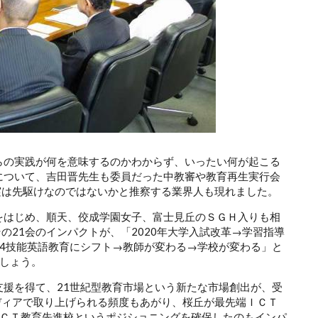
れらの実践が何を意味するのかわからず、いったい何が起こる
革について、吉田晋先生も委員だった中教審や教育再生実行会
実は先駆けなのではないかと推察する業界人も現れました。
功をはじめ、順天、佼成学園女子、富士見丘のＳＧＨ入りも相
の21会のインパクトが、「2020年大学入試改革→学習指導
4技能英語教育にシフト→教師が変わる→学校が変わる」と
しょう。
支援を得て、21世紀型教育市場という新たな市場創出が、受
ディアで取り上げられる頻度もあがり、桜丘が最先端ＩＣＴ
ＣＴ教育先進校というポジショニングを確保したのもインパ