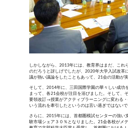
しかしながら、2013年には、教育界はまだ、こ
のだろうと訝しげでしたが、2020年大学入試改
議が熱い議論をしたこともあって、21会の活動が
そして、2014年に、三田国際学園の華々しい成
まって、各21会校が注目を浴びました。そして、そ
要領改訂→授業がアクティブラーニングに変わる・
いう流れを牽引したというのは言い過ぎではないで
さらに、2015年には、首都圏模試センターの強い
験市場シェア３０％となりました。21会各校がメ
教育で文部科学大臣賞も受賞し、首都圏におけるＩ