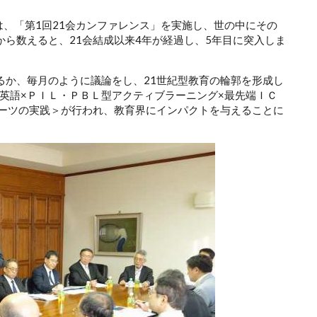
会は、「第1回21会カンファレンス」を実施し、世の中にその
時から数えると、21会結成以来4年が経過し、5年目に突入しま
するか、毎月のように議論をし、21世紀型教育の輪郭を形成し
英語×ＰＩＬ・ＰＢＬ型アクティブラーニング×最先端ＩＣ
アーツの実践＞が行われ、教育界にインパクトを与えることに