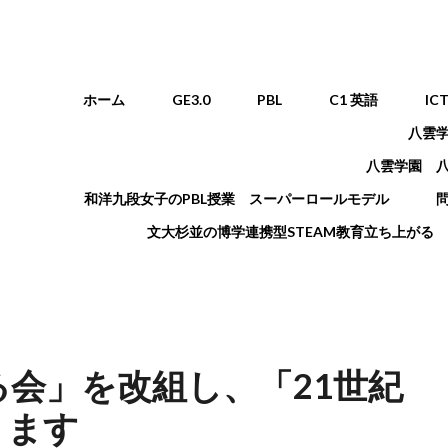
メインメニュー
ホーム
GE3.0
PBL
C1 英語
IC
八雲
八雲学園 
和洋九段女子のPBL授業 スーパーロールモデル
文大杉並の博学連携型STEAM教育立ち上がる
る会」を改組し、「21世紀
ります