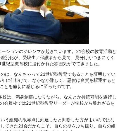
ベーションのジレンマが起きています。21会校の教育活動と
の差別化が、受験生／保護者から見て、見分けがつきにくく
21世紀型教育校に追付かれた雰囲気がでてきました。
るのは、なんちゃって21世紀型教育であることを証明してい
15年に仕掛けて、なかなか難しく、悪貨は良貨を駆逐すると
ことを痛切に感じるに至ったのです。
会各校は、満身創痍になりながら、なんとか持続可能を遂行し
の会員校では21世紀型教育リーダーが学校から離れざるを
という組織の限界点に到達したと判断した方がよいのではな
引してきた21会だからこそ、自らの壁をぶち破り、自らの組