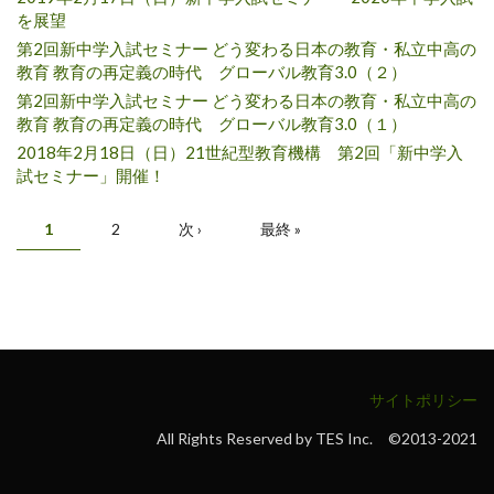
を展望
第2回新中学入試セミナー どう変わる日本の教育・私立中高の
教育 教育の再定義の時代 グローバル教育3.0（２）
第2回新中学入試セミナー どう変わる日本の教育・私立中高の
教育 教育の再定義の時代 グローバル教育3.0（１）
2018年2月18日（日）21世紀型教育機構 第2回「新中学入
試セミナー」開催！
ページ
1
2
次 ›
最終 »
サイトポリシー
All Rights Reserved by TES Inc. ©2013-2021