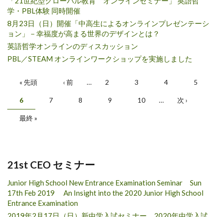
「21世紀型グローバル教育 オンラインセミナー」 英語哲
学・PBL体験 同時開催
8月23日（日）開催「中高生によるオンラインプレゼンテーシ
ョン」－幸福度が高まる世界のデザインとは？
英語哲学オンラインのディスカッション
PBL／STEAM オンラインワークショップを実施しました
ページ
« 先頭
‹ 前
…
2
3
4
5
6
7
8
9
10
…
次 ›
最終 »
21st CEO セミナー
Junior High School New Entrance Examination Seminar Sun
17th Feb 2019 An Insight into the 2020 Junior High School
Entrance Examination
2019年2月17日（日）新中学入試セミナー 2020年中学入試