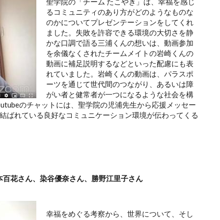
聖学院の「チーム たこやき」は、幸福を感じ
るコミュニティのあり方がどのようなものな
のかについてプレゼンテーションをしてくれ
ました。失敗を許容できる環境の大切さを静
かな口調で語る三浦くんの想いは、動画参加
を余儀なくされたチームメイトの岩崎くんの
動画に補足説明するなどといった配慮にも表
れていました。岩崎くんの動画は、パラスポ
ーツを通じて世代間のつながり、あるいは障
がい者と健常者が一つになるような社会を構
utubeのチャットには、聖学院の児浦先生から応援メッセー
結ばれている良好なコミュニケーション環境が伝わってくる
 松本百花さん、染谷優奈さん、勝野江里子さん
幸福をめぐる考察から、世界について、そし