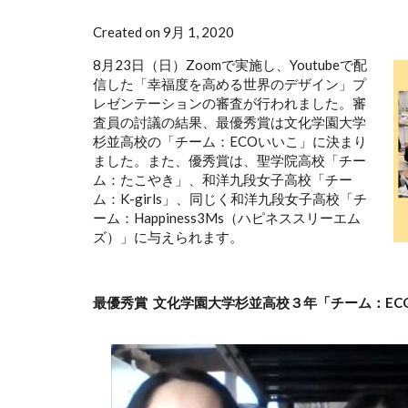
Created on 9月 1, 2020
8月23日（日）Zoomで実施し、Youtubeで配
信した「幸福度を高める世界のデザイン」プ
レゼンテーションの審査が行われました。審
査員の討議の結果、最優秀賞は文化学園大学
杉並高校の「チーム：ECOいいこ」に決まり
ました。また、優秀賞は、聖学院高校「チー
ム：たこやき」、和洋九段女子高校「チー
ム：K-girls」、同じく和洋九段女子高校「チ
ーム：Happiness3Ms（ハピネススリーエム
ズ）」に与えられます。
最優秀賞
文化学園大学杉並高校３年「チーム：EC