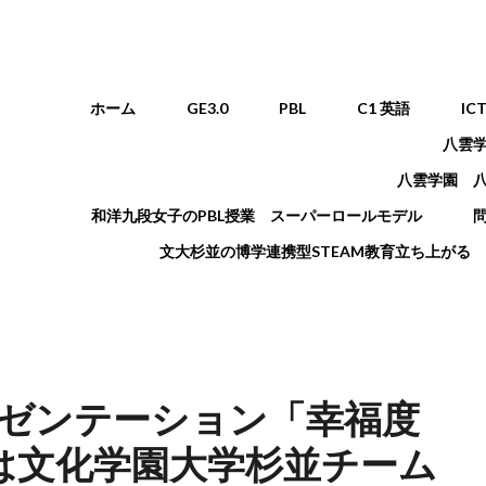
メインメニュー
ホーム
GE3.0
PBL
C1 英語
IC
八雲
八雲学園 
和洋九段女子のPBL授業 スーパーロールモデル
文大杉並の博学連携型STEAM教育立ち上がる
レゼンテーション「幸福度
は文化学園大学杉並チーム