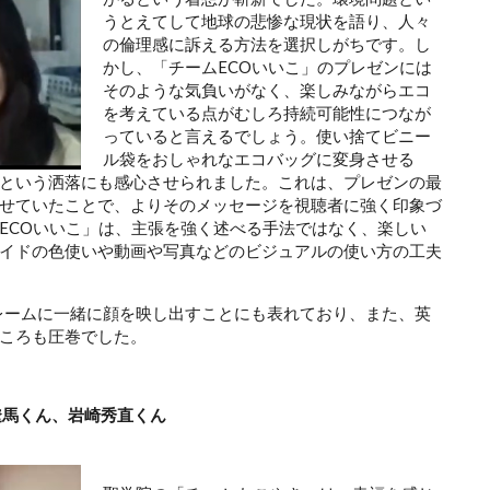
うとえてして地球の悲惨な現状を語り、人々
の倫理感に訴える方法を選択しがちです。し
かし、「チームECOいいこ」のプレゼンには
そのような気負いがなく、楽しみながらエコ
を考えている点がむしろ持続可能性につなが
っていると言えるでしょう。使い捨てビニー
ル袋をおしゃれなエコバッグに変身させる
という洒落にも感心させられました。これは、プレゼンの最
せていたことで、よりそのメッセージを視聴者に強く印象づ
ECOいいこ」は、主張を強く述べる手法ではなく、楽しい
イドの色使いや動画や写真などのビジュアルの使い方の工夫
レームに一緒に顔を映し出すことにも表れており、また、英
ころも圧巻でした。
遼馬くん、岩崎秀直くん