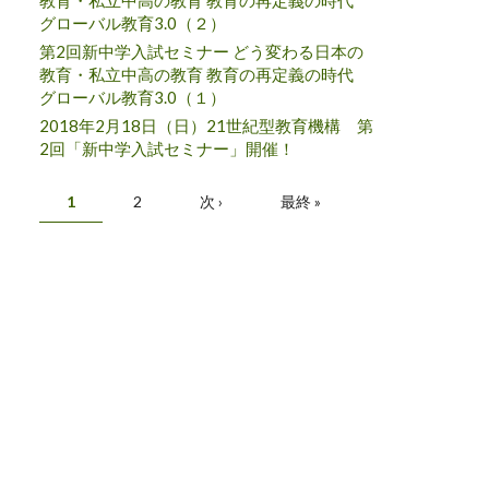
教育・私立中高の教育 教育の再定義の時代
グローバル教育3.0（２）
第2回新中学入試セミナー どう変わる日本の
教育・私立中高の教育 教育の再定義の時代
グローバル教育3.0（１）
2018年2月18日（日）21世紀型教育機構 第
2回「新中学入試セミナー」開催！
ページ
1
2
次 ›
最終 »