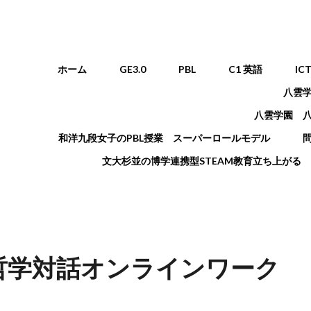
メインメニュー
ホーム
GE3.0
PBL
C1 英語
IC
八雲
八雲学園 
和洋九段女子のPBL授業 スーパーロールモデル
文大杉並の博学連携型STEAM教育立ち上がる
語哲学対話オンラインワーク