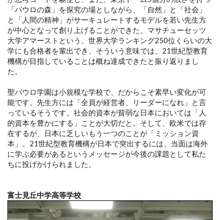
「パウロの森」を探究の場としながら、「自然」と「社会」
と「人間の精神」がサーキュレートするモデルを若い先生方
が中心となって創り上げることができた。マサチューセッツ
大学アマーストという、世界大学ランキング250位くらいの大
学にも合格者を輩出でき、そういう意味では、21世紀型教育
機構が目指していることは概ね達成できたと振り返りまし
た。
聖パウロ学園は小規模な学校で、だからこそ素早い変化が可
能です。先生方には「全員が経営者、リーダーになれ」と言
っているそうです。社会的資本が貧弱な日本においては「人
的資本を豊かにする」ことが大切だと。そして、欧米では存
在するが、日本に乏しいもう一つのことが「ミッション資
本」。21世紀型教育機構が日本で突出するには、当面は海外
に学ぶ必要があるというメッセージが今後の課題として私た
ちに投げかけられました。
富士見丘中学高等学校