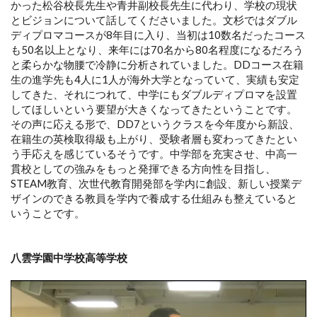
かった松谷校長先生や青井副校長先生に代わり、学校の現状
とビジョンについて話してくださいました。文杉ではダブル
ディプロマコースが8年目に入り、当初は10数名だったコース
も50名以上となり、来年には70名から80名程度になるだろう
と柔らかな物腰で冷静に分析されていました。DDコース在籍
生の進学先も4人に1人が海外大学となっていて、実績も安定
してきた、それにつれて、中学にもダブルディプロマを設置
してほしいという要望が大きくなってきたということです。
その声に応える形で、DD7というクラスを今年度から新設、
在籍生の英検取得級も上がり、受験者層も変わってきたとい
う手応えを感じているそうです。中学部を充実させ、中高一
貫校としての強みをもっと発揮できる方向性を目指し、
STEAM教育、次世代教育開発部を学内に創設、新しい授業デ
ザインのできる教員を学内で養成する仕組みも整えていると
いうことです。
八雲学園中学校高等学校