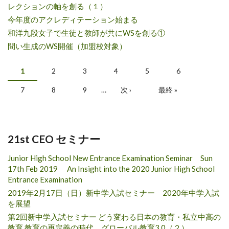
レクションの軸を創る（１）
今年度のアクレディテーション始まる
和洋九段女子で生徒と教師が共にWSを創る①
問い生成のWS開催（加盟校対象）
ページ
1
2
3
4
5
6
7
8
9
…
次 ›
最終 »
21st CEO セミナー
Junior High School New Entrance Examination Seminar Sun
17th Feb 2019 An Insight into the 2020 Junior High School
Entrance Examination
2019年2月17日（日）新中学入試セミナー 2020年中学入試
を展望
第2回新中学入試セミナー どう変わる日本の教育・私立中高の
教育 教育の再定義の時代 グローバル教育3.0（２）