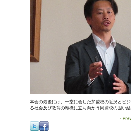
本会の最後には、一堂に会した加盟校の近況とビジ
る社会及び教育の転機に立ち向かう同盟校の固い結
‹ Pre