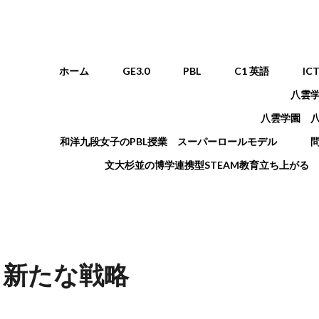
メインメニュー
ホーム
GE3.0
PBL
C1 英語
IC
八雲
八雲学園 
和洋九段女子のPBL授業 スーパーロールモデル
文大杉並の博学連携型STEAM教育立ち上がる
 新たな戦略