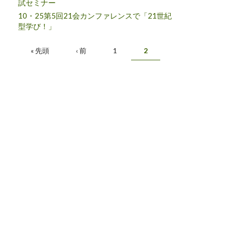
試セミナー
10・25第5回21会カンファレンスで「21世紀
型学び！」
ページ
« 先頭
‹ 前
1
2