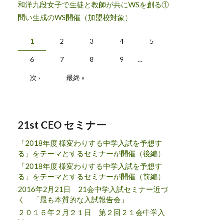
和洋九段女子で生徒と教師が共にWSを創る①
問い生成のWS開催（加盟校対象）
ページ
1
2
3
4
5
6
7
8
9
…
次 ›
最終 »
21st CEO セミナー
「2018年度 様変わりする中学入試を予想す
る」をテーマとするセミナーが開催（後編）
「2018年度 様変わりする中学入試を予想す
る」をテーマとするセミナーが開催（前編）
2016年2月21日 21会中学入試セミナー近づ
く 「最も本質的な入試報告会」
２０１６年２月２１日 第２回２１会中学入