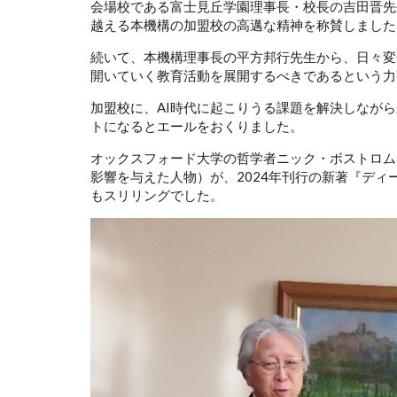
会場校である富士見丘学園理事長・校長の吉田晋先
越える本機構の加盟校の高邁な精神を称賛しました
続いて、本機構理事長の平方邦行先生から、日々変
開いていく教育活動を展開するべきであるという力
加盟校に、AI時代に起こりうる課題を解決しなが
トになるとエールをおくりました。
オックスフォード大学の哲学者ニック・ボストロム
影響を与えた人物）が、2024年刊行の新著『デ
もスリリングでした。