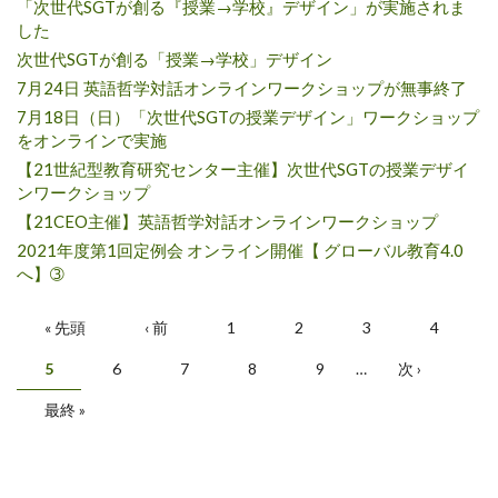
「次世代SGTが創る『授業→学校』デザイン」が実施されま
した
次世代SGTが創る「授業→学校」デザイン
7月24日 英語哲学対話オンラインワークショップが無事終了
7月18日（日）「次世代SGTの授業デザイン」ワークショップ
をオンラインで実施
【21世紀型教育研究センター主催】次世代SGTの授業デザイ
ンワークショップ
【21CEO主催】英語哲学対話オンラインワークショップ
2021年度第1回定例会 オンライン開催【 グローバル教育4.0
へ】➂
ページ
« 先頭
‹ 前
1
2
3
4
5
6
7
8
9
…
次 ›
最終 »