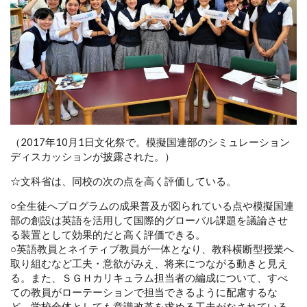
（2017年10月1日文化祭で。模擬国連部のシミュレーション
ディスカッションが披露された。）
☆文科省は、同校の次の点を高く評価している。
○全生徒へプログラムの成果普及が図られている点や模擬国連
部の創設は英語を活用して国際的グローバル課題を議論させ
る装置として効果的だと高く評価できる。
○英語教員とネイティブ教員が一体となり、教科横断型授業へ
取り組むなど工夫・意欲がみえ、将来につながる動きと見え
る。また、ＳＧＨカリキュラム担当者の編成について、すべ
ての教員がローテーションで担当できるように配慮するな
ど、学校全体としても意識改革を求める工夫がなされている