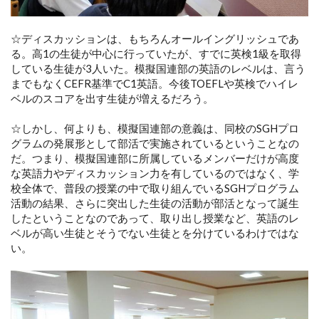
☆ディスカッションは、もちろんオールイングリッシュであ
る。高1の生徒が中心に行っていたが、すでに英検1級を取得
している生徒が3人いた。模擬国連部の英語のレベルは、言う
までもなくCEFR基準でC1英語。今後TOEFLや英検でハイレ
ベルのスコアを出す生徒が増えるだろう。
☆しかし、何よりも、模擬国連部の意義は、同校のSGHプロ
グラムの発展形として部活で実施されているということなの
だ。つまり、模擬国連部に所属しているメンバーだけが高度
な英語力やディスカッション力を有しているのではなく、学
校全体で、普段の授業の中で取り組んでいるSGHプログラム
活動の結果、さらに突出した生徒の活動が部活となって誕生
したということなのであって、取り出し授業など、英語のレ
ベルが高い生徒とそうでない生徒とを分けているわけではな
い。