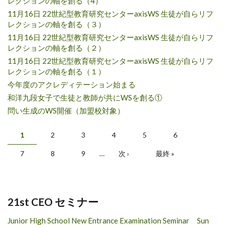
レクションの軸を創る（4）
11月16日 22世紀型教育研究センターaxisWS 生徒が自らリフ
レクションの軸を創る（３）
11月16日 22世紀型教育研究センターaxisWS 生徒が自らリフ
レクションの軸を創る（２）
11月16日 22世紀型教育研究センターaxisWS 生徒が自らリフ
レクションの軸を創る（１）
今年度のアクレディテーション始まる
和洋九段女子で生徒と教師が共にWSを創る①
問い生成のWS開催（加盟校対象）
ページ
1
2
3
4
5
6
7
8
9
…
次 ›
最終 »
21st CEO セミナー
Junior High School New Entrance Examination Seminar Sun