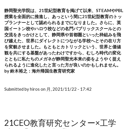
静岡聖光学院は、21世紀型教育を掲げて以来、STEAMやPBL
授業を全面的に推進し、あっという間に21世紀型教育のトッ
プランナーとして認められるまでになりました。さらに、英
国イートン校やハロウ校などの名門パブリックスクールとの
交流をきっかけとして、静岡県や首都圏といった枠組みを飛
び越えた、世界にダイレクトにつながる学校へとその在り方
を変貌させました。もともとカトリックという、世界と価値
観を共にする基盤があったわけですから、むしろ時代の変化
とともに私たちのメガネが静岡聖光本来の姿をようやく捉え
られるように進化したと言った方が良いのかもしれません。
by 鈴木裕之：
海外帰国生教育研究家
Submitted by hiros on 月, 2021/11/22 - 17:42
21CEO教育研究センター×工学