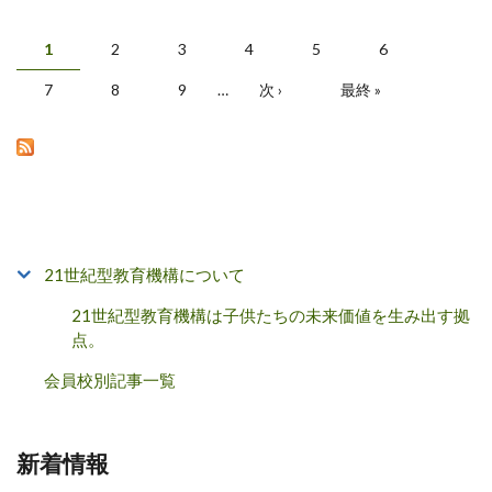
1
2
3
4
5
6
ページ
7
8
9
…
次 ›
最終 »
21世紀型教育機構について
21世紀型教育機構は子供たちの未来価値を生み出す拠
点。
会員校別記事一覧
新着情報