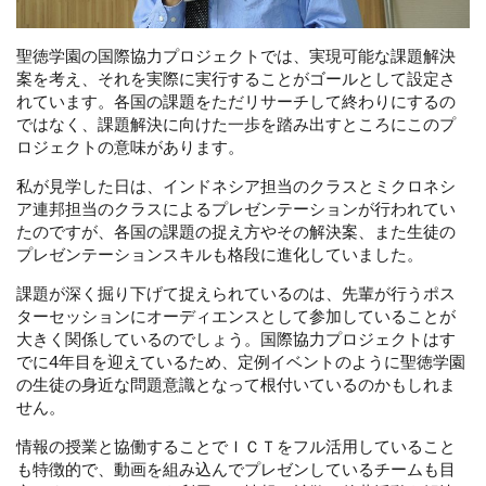
聖徳学園の国際協力プロジェクトでは、実現可能な課題解決
案を考え、それを実際に実行することがゴールとして設定さ
れています。各国の課題をただリサーチして終わりにするの
ではなく、課題解決に向けた一歩を踏み出すところにこのプ
ロジェクトの意味があります。
私が見学した日は、インドネシア担当のクラスとミクロネシ
ア連邦担当のクラスによるプレゼンテーションが行われてい
たのですが、各国の課題の捉え方やその解決案、また生徒の
プレゼンテーションスキルも格段に進化していました。
課題が深く掘り下げて捉えられているのは、先輩が行うポス
ターセッションにオーディエンスとして参加していることが
大きく関係しているのでしょう。国際協力プロジェクトはす
でに4年目を迎えているため、定例イベントのように聖徳学園
の生徒の身近な問題意識となって根付いているのかもしれま
せん。
情報の授業と協働することでＩＣＴをフル活用していること
も特徴的で、動画を組み込んでプレゼンしているチームも目