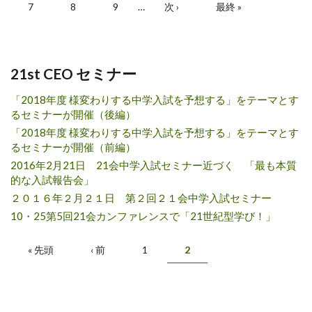
7
8
9
…
次 ›
最終 »
21st CEO セミナー
「2018年度 様変わりする中学入試を予想する」をテーマとす
るセミナーが開催（後編）
「2018年度 様変わりする中学入試を予想する」をテーマとす
るセミナーが開催（前編）
2016年2月21日 21会中学入試セミナー近づく 「最も本質
的な入試報告会」
２０１６年２月２１日 第２回２１会中学入試セミナー
10・25第5回21会カンファレンスで「21世紀型学び！」
ページ
« 先頭
‹ 前
1
2