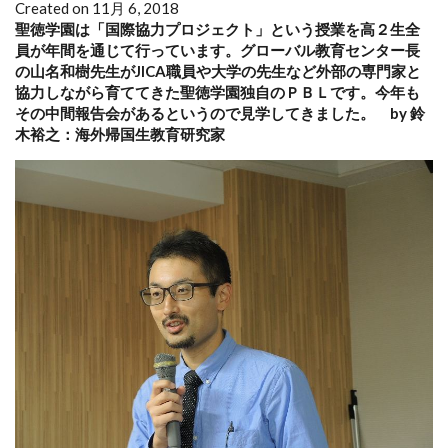
Created on 11月 6, 2018
聖徳学園は「国際協力プロジェクト」という授業を高２生全
員が
年間を通じて
行っています。グローバル教育センター長
の山名和樹先生がJICA職員や大学の先生など外部の専門家と
協力しながら育ててきた
聖徳学園独自のＰＢＬです。
今年も
その中間報告会があるというので見学してきました。
by 鈴
木裕之：海外帰国生教育研究家