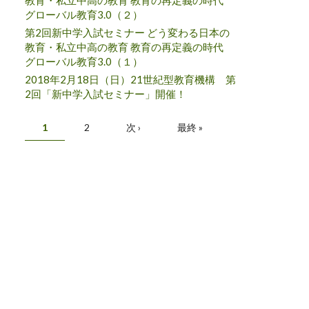
教育・私立中高の教育 教育の再定義の時代
グローバル教育3.0（２）
第2回新中学入試セミナー どう変わる日本の
教育・私立中高の教育 教育の再定義の時代
グローバル教育3.0（１）
2018年2月18日（日）21世紀型教育機構 第
2回「新中学入試セミナー」開催！
ページ
1
2
次 ›
最終 »