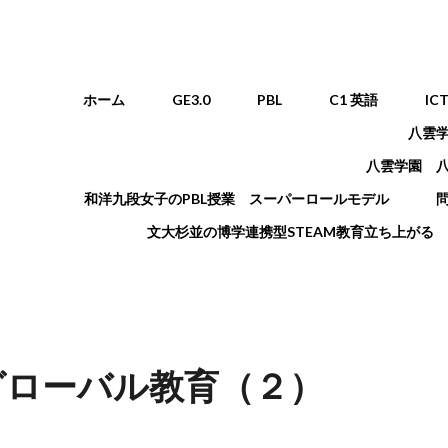
メインメニュー
ホーム
GE3.0
PBL
C1 英語
IC
八雲
八雲学園 
和洋九段女子のPBL授業 スーパーロールモデル
文大杉並の博学連携型STEAM教育立ち上がる
グローバル教育（２）