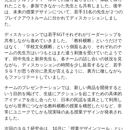
れたことを、参加できなかった先生とも共有しました。後半
は、未来の授業デザインについて、若手11名の先生が２つの
ブレイクアウトルームに分かれてディスカッションしまし
た。
ディスカッションでは若手SGTそれぞれがリーダーシップを
共有しながら進めていきました。「教科横断」というだけで
はなく、「学校文化横断」という側面もあり、それぞれのチ
ームの先生方はいつもとはまた違う刺激を受けていたようで
す。田中先生と新井先生も、各チームの話し合いの状況を見
ながら、ディスカッションの時間を少し延長するなど、若手
ＳＧＴが思う存分に意見が言えるように、裏方に徹しながら
もファシリテートしていました。
チームのプレゼンテーションでは、新しい商品を開発すると
いう目的を掲げて、生徒にアクションを起こすための具体的
アイディアを出し合ったり、日本の民謡を道具として利用し
ながら世界につながる教科横断の授業を構想したりなど、非
常にユニークでしかも現実味のある授業デザインが発表され
ました。
次回のＳＧＴ研究会は、10月に「授業デザインツール」とい