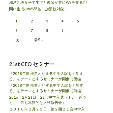
和洋九段女子で生徒と教師が共にWSを創る①
問い生成のWS開催（加盟校対象）
ページ
1
2
3
4
5
6
7
8
9
…
次 ›
最終 »
21st CEO セミナー
「2018年度 様変わりする中学入試を予想す
る」をテーマとするセミナーが開催（後編）
「2018年度 様変わりする中学入試を予想す
る」をテーマとするセミナーが開催（前編）
2016年2月21日 21会中学入試セミナー近づ
く 「最も本質的な入試報告会」
２０１６年２月２１日 第２回２１会中学入