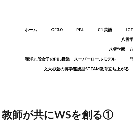
メインメニュー
ホーム
GE3.0
PBL
C1 英語
IC
八雲
八雲学園 
和洋九段女子のPBL授業 スーパーロールモデル
文大杉並の博学連携型STEAM教育立ち上がる
と教師が共にWSを創る①