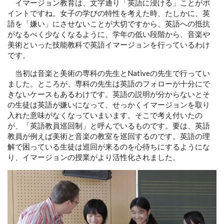
イマージョン教育は、文字通り「英語に浸ける」ことがポ
イントですね。女子の学びの特性を考えた時、たしかに、英
語を「嫌い」にさせないことが大切ですから、英語への抵抗
がなるべく少なくなるように、学年の低い段階から、音楽や
美術といった技能教科で英語イマージョンを行っているわけ
です。
当初は音楽と美術の専科の先生とNativeの先生で行ってい
ました。ところが、専科の先生は英語のフォローが十分にで
きないケースもあるわけです。英語の説明が分からないとそ
の生徒は英語が嫌いになって、せっかくイマージョンを取り
入れた意味がなくなっていまいます。そこで考え付いたの
が、「英語教員巡回制」と呼んでいるものです。要は、英語
教員が例えば美術と音楽の教室を巡回するのです。英語の理
解で困っている生徒は巡回が来るのを心待ちにするようにな
り、イマージョンの授業がより活性化されました。