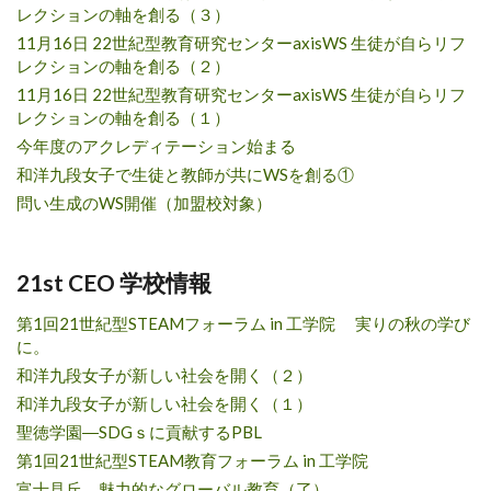
レクションの軸を創る（３）
11月16日 22世紀型教育研究センターaxisWS 生徒が自らリフ
レクションの軸を創る（２）
11月16日 22世紀型教育研究センターaxisWS 生徒が自らリフ
レクションの軸を創る（１）
今年度のアクレディテーション始まる
和洋九段女子で生徒と教師が共にWSを創る①
問い生成のWS開催（加盟校対象）
21st CEO 学校情報
第1回21世紀型STEAMフォーラム in 工学院 実りの秋の学び
に。
和洋九段女子が新しい社会を開く（２）
和洋九段女子が新しい社会を開く（１）
聖徳学園―SDGｓに貢献するPBL
第1回21世紀型STEAM教育フォーラム in 工学院
富士見丘 魅力的なグローバル教育（了）