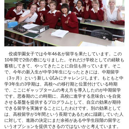
佼成学園女子では今年46名が留学を果たしています。この
10年間で2倍の数になりました。それだけ学校としての経験も
蓄積してきて、やってきたことに自信も持っています。そこ
で、今年の新入生が中学3年生になったときには、中期留学
（3ヶ月）という新しい試みにチャレンジします。もともと中
学3年生の3学期は、高校への移行期と位置付けている時期
で、ここにギャップタームの考え方を導入したのが中期留学
です。思春期のこの時期に、高校に進学する意味合いを自覚
させる基盤を提供するプログラムとして、自立の効果が期待
できる留学を実施することにしたわけです。別の効果として
は、高校留学が1年間という長期であるために躊躇していた人
に対して、進路の決定にまだ余裕がある中学生段階の留学と
いうオプションを提供できるのではないかと考えています。