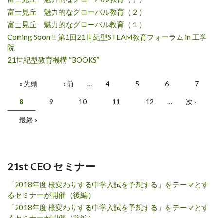
富士見丘 魅力的なグローバル教育（２）
富士見丘 魅力的なグローバル教育（１）
Coming Soon !! 第1回21世紀型STEAM教育フォーラム in 工学
院
21世紀型教育機構 “BOOKS”
ページ
« 先頭
‹ 前
…
4
5
6
7
8
9
10
11
12
…
次 ›
最終 »
21st CEO セミナー
「2018年度 様変わりする中学入試を予想する」をテーマとす
るセミナーが開催（後編）
「2018年度 様変わりする中学入試を予想する」をテーマとす
るセミナーが開催（前編）