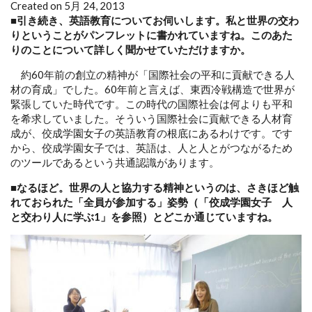
Created on 5月 24, 2013
■引き続き、英語教育についてお伺いします。私と世界の交わ
りということがパンフレットに書かれていますね。このあた
りのことについて詳しく聞かせていただけますか。
約60年前の創立の精神が「国際社会の平和に貢献できる人
材の育成」でした。60年前と言えば、東西冷戦構造で世界が
緊張していた時代です。この時代の国際社会は何よりも平和
を希求していました。そういう国際社会に貢献できる人材育
成が、佼成学園女子の英語教育の根底にあるわけです。です
から、佼成学園女子では、英語は、人と人とがつながるため
のツールであるという共通認識があります。
■なるほど。世界の人と協力する精神というのは、さきほど触
れておられた「全員が参加する」姿勢（「佼成学園女子 人
と交わり人に学ぶ1」を参照）とどこか通じていますね。