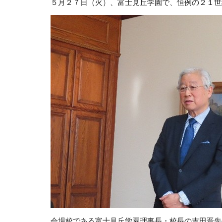
５月２７日（火）、富士見丘学園で、恒例の２１世
会場校である富士見丘学園理事長・校長の吉田晋先