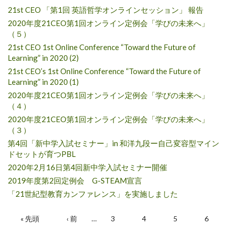
21st CEO 「第1回 英語哲学オンラインセッション」 報告
2020年度21CEO第1回オンライン定例会「学びの未来へ」
（５）
21st CEO 1st Online Conference “Toward the Future of
Learning” in 2020 (2)
21st CEO’s 1st Online Conference “Toward the Future of
Learning” in 2020 (1)
2020年度21CEO第1回オンライン定例会「学びの未来へ」
（４）
2020年度21CEO第1回オンライン定例会「学びの未来へ」
（３）
第4回「新中学入試セミナー」in 和洋九段ー自己変容型マイン
ドセットが育つPBL
2020年2月16日第4回新中学入試セミナー開催
2019年度第2回定例会 G-STEAM宣言
「21世紀型教育カンファレンス」を実施しました
Pages
« 先頭
‹ 前
…
3
4
5
6