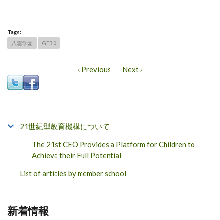
Tags:
八雲学園
GE3.0
‹ Previous
Next ›
21世紀型教育機構について
The 21st CEO Provides a Platform for Children to
Achieve their Full Potential
List of articles by member school
新着情報