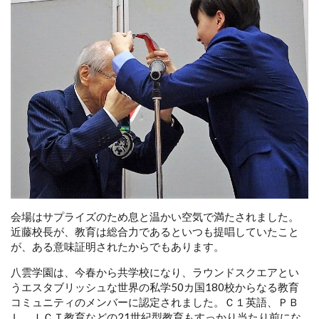
会場はサプライズのため息と温かい空気で満たされました。
近藤校長が、教育は総合力であるといつも提唱していたこと
が、ある意味証明されたからでもあります。
八雲学園は、今春から共学校になり、ラウンドスクエアとい
うエスタブリッシュな世界の私学50カ国180校からなる教育
コミュニティのメンバーに認定されました。Ｃ１英語、ＰＢ
Ｌ、ＩＣＴ教育などの21世紀型教育もすっかり当たり前にな