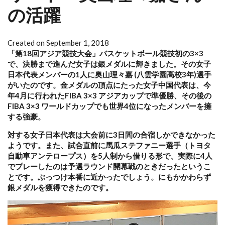
の活躍
Created on September 1, 2018
「第18回アジア競技大会」バスケットボール競技初の3×3
で、決勝まで進んだ女子は銀メダルに輝きました。その女子
日本代表メンバーの1人に奥山理々嘉 (八雲学園高校3年)選手
がいたのです。金メダルの頂点にたった女子中国代表は、今
年4月に行われたFIBA 3×3 アジアカップで準優勝、その後の
FIBA 3×3 ワールドカップでも世界4位になったメンバーを擁
する強豪。
対する女子日本代表は大会前に3日間の合宿しかできなかった
ようです。また、試合直前に馬瓜ステファニー選手（トヨタ
自動車アンテロープス）を5人制から借りる形で、実際に4人
でプレーしたのは予選ラウンド開幕戦のときだったというこ
とです。ぶっつけ本番に近かったでしょう。にもかかわらず
銀メダルを獲得できたのです。