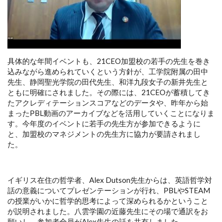
具体的な年間イベントも、21CEO加盟校の若手の先生を巻き
込みながら進められていくという方針が、工学院附属の田中
先生、静岡聖光学院の田代先生、和洋九段女子の新井先生と
ともに明確にされました。その際には、21CEOが蓄積してき
たアクレディテーションスコアなどのデータや、昨年から始
まったPBL動画のアーカイブなどを活用していくことになりま
す。今年度のイベントに若手の先生方が参加できるように
と、加盟校のマネジメントの先生方に協力が要請されまし
た。
イギリス在住の哲学者、Alex Dutson先生からは、英語哲学対
話の意義についてプレゼンテーションが行れ、PBLやSTEAM
の授業がいかに哲学的思考によって深められるかということ
が説明されました。八雲学園の近藤先生にその場で通訳をお
願いし、参加者全員がAlex先生の話を共有しました。