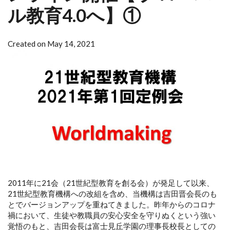
ル教育4.0へ】①
Created on May 14, 2021
2011年に21会（21世紀型教育を創る会）が発足して以来、
21世紀型教育機構への改組を含め、当機構は吉田晋会長のも
とでバージョンアップを重ねてきました。昨年からのコロナ
禍において、生徒や教職員の安心安全を守りぬくという強い
覚悟のもと、吉田会長は富士見丘学園の理事長校長としての