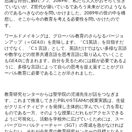
思議な符合に触れつつ、2089年、私たち大人がおそらく生き
ていないが、Z世代が築いているであろう未来がどのようなも
のであるべきなのかを問いかけました。2089年の世の中を構
想し、そこから今の教育を考える必要性を問いかけたので
す。
ワールドメイキングは、グローバル教育のさらなるバージョ
ンアップ（＝GE4.0）を意味します。「C1英語」を目指すだ
けでなく、「C１言語」として、英語だけではない多様な言語
や数学などの世界共通言語を思考言語に取り込んでいくこと
もGE4.0に含まれます。自分を見るためには鏡が必要であるよ
うに、多様な言語によって自らの思考を捉え返すことがグロ
ーバル教育に必要であることが示されました。
教育研究センターからは聖学院の児浦先生が話をつなぎま
す。これまで推進してきたPBLやSTEAMの授業実践は、生徒
がクリエイティビティを発揮し主体的に学んでいく力を育む
ものである一方、そのような授業にだれもがアクセスできる
ように可視化し、活動を学校外に広げていくためには、スー
パーグローバルティーチャー（SGT）の育成を急がなければ
ならない、それが今年度の教育研究センターの目標となると