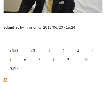
Submitted by hiros on 日, 2013/06/23 - 16:24
« 先頭
‹ 前
1
2
3
4
ページ
5
6
7
8
9
…
次 ›
最終 »