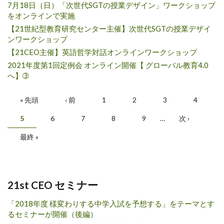
7月18日（日）「次世代SGTの授業デザイン」ワークショップ
をオンラインで実施
【21世紀型教育研究センター主催】次世代SGTの授業デザイ
ンワークショップ
【21CEO主催】英語哲学対話オンラインワークショップ
2021年度第1回定例会 オンライン開催【 グローバル教育4.0
へ】➂
ページ
« 先頭
‹ 前
1
2
3
4
5
6
7
8
9
…
次 ›
最終 »
21st CEO セミナー
「2018年度 様変わりする中学入試を予想する」をテーマとす
るセミナーが開催（後編）