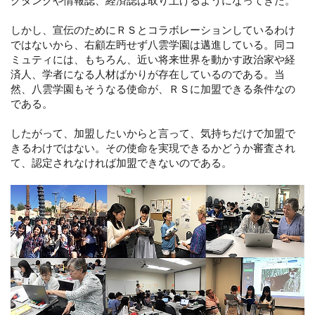
クタンクや情報誌、経済誌は取り上げるようになってきた。
しかし、宣伝のためにＲＳとコラボレーションしているわけ
ではないから、右顧左眄せず八雲学園は邁進している。同コ
ミュティには、もちろん、近い将来世界を動かす政治家や経
済人、学者になる人材ばかりが存在しているのである。当
然、八雲学園もそうなる使命が、ＲＳに加盟できる条件なの
である。
したがって、加盟したいからと言って、気持ちだけで加盟で
きるわけではない。その使命を実現できるかどうか審査され
て、認定されなければ加盟できないのである。