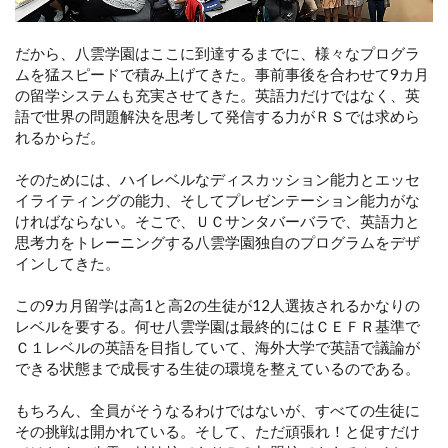
だから、八雲学園はここに到達するまでに、様々なプログラ
ムを猛スピードで積み上げてきた。事前事後を合わせて9カ月
の留学システムも充実させてきた。英語力だけではなく、英
語で世界の問題解決を思考して発信する力がＲＳでは求めら
れるからだ。
そのためには、ハイレベルなディスカッション能力とエッセ
イライティングの能力、そしてプレゼンテーション能力がな
ければならない。そこで、ＵＣサンタバーバラで、英語力と
思考力をトレーニングする八雲学園独自のプログラムをデザ
インしてきた。
この9カ月留学は高1と高2の生徒が12人選抜されるかなりの
レベルを要する。何せ八雲学園は最終的にはＣＥＦＲ基準で
Ｃ１レベルの英語を目指していて、海外大学で英語で議論が
できる状態まで成長する生徒の環境を整えているのである。
もちろん、全員がそうなるわけではないが、すべての生徒に
その挑戦は開かれている。そして、ただ頑張れ！と促すだけ