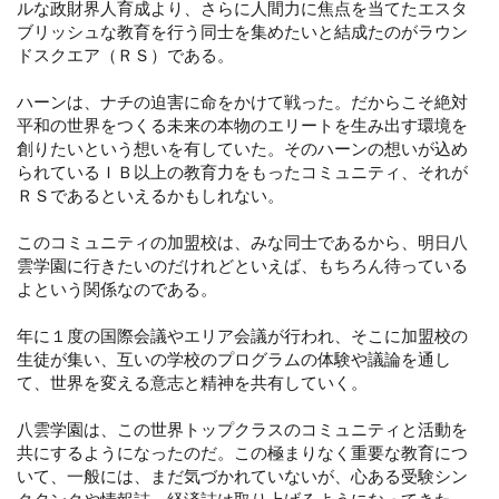
ルな政財界人育成より、さらに人間力に焦点を当てたエスタ
ブリッシュな教育を行う同士を集めたいと結成たのがラウン
ドスクエア（ＲＳ）である。
ハーンは、ナチの迫害に命をかけて戦った。だからこそ絶対
平和の世界をつくる未来の本物のエリートを生み出す環境を
創りたいという想いを有していた。そのハーンの想いが込め
られているＩＢ以上の教育力をもったコミュニティ、それが
ＲＳであるといえるかもしれない。
このコミュニティの加盟校は、みな同士であるから、明日八
雲学園に行きたいのだけれどといえば、もちろん待っている
よという関係なのである。
年に１度の国際会議やエリア会議が行われ、そこに加盟校の
生徒が集い、互いの学校のプログラムの体験や議論を通し
て、世界を変える意志と精神を共有していく。
八雲学園は、この世界トップクラスのコミュニティと活動を
共にするようになったのだ。この極まりなく重要な教育につ
いて、一般には、まだ気づかれていないが、心ある受験シン