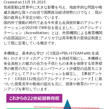
Created on 11月 19, 2025
気候変動は世界中に大きな影響を与え、地政学的な問題や権
威主義的な国々の台頭で国際政治経済情勢だけでなく、我が
国の政局も不安定が続いています。
国内外で激動の時代である今年度も会員校対象のアクレディ
テーションが2025年で8年目を迎えました。このアクレディ
テーション（Accreditation）とは、外部機関による教育機関
の品質認証のことで、アメリカでは高等教育の質保証制度と
して既に定着している概念です。
本機構は、基本的な学び（C1英語×PBL×STEAM with 生成
AI）のクオリティのアップデートを持続可能にし、本機構と
各会員校との魅力の合力を子供たちの未来を保障する世界標
準の教育の力にすべくエンパワーメント評価型の品質モニタ
リングとしてアクレディテーションを確立し、【事前アンケ
ート・13項目112視点のアクレディテーションコード】に基
づいた授業見学や動画の提出を元に、授業や教育のバージョ
ンアップを牽引しています。