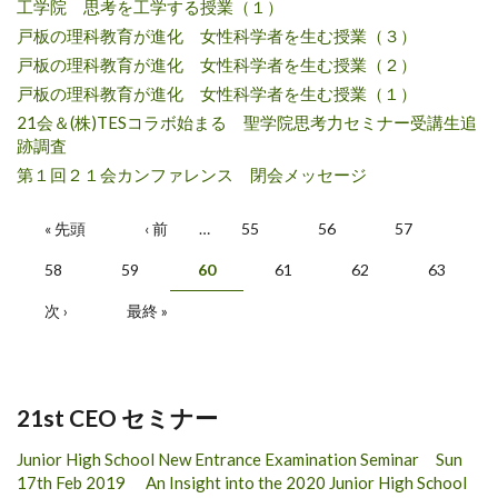
工学院 思考を工学する授業（１）
戸板の理科教育が進化 女性科学者を生む授業（３）
戸板の理科教育が進化 女性科学者を生む授業（２）
戸板の理科教育が進化 女性科学者を生む授業（１）
21会＆(株)TESコラボ始まる 聖学院思考力セミナー受講生追
跡調査
第１回２１会カンファレンス 閉会メッセージ
ページ
« 先頭
‹ 前
…
55
56
57
58
59
60
61
62
63
次 ›
最終 »
21st CEO セミナー
Junior High School New Entrance Examination Seminar Sun
17th Feb 2019 An Insight into the 2020 Junior High School