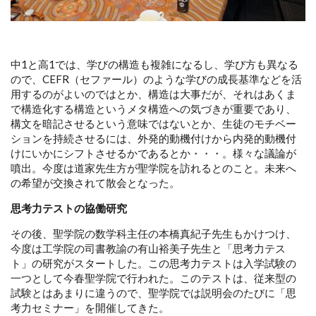
中1と高1では、学びの構造も複雑になるし、学び方も異なる
ので、CEFR（セファール）のような学びの成長基準などを活
用するのがよいのではとか、構造は大事だが、それはあくま
で構造化する構造というメタ構造への気づきが重要であり、
構文を暗記させるという意味ではないとか、生徒のモチベー
ションを持続させるには、外発的動機付けから内発的動機付
けにいかにシフトさせるかであるとか・・・。様々な議論が
噴出。今度は道家先生方が聖学院を訪れるとのこと。未来へ
の希望が交換されて散会となった。
思考力テストの協働研究
その後、聖学院の数学科主任の本橋真紀子先生もかけつけ、
今度は工学院の司書教諭の有山裕美子先生と「思考力テス
ト」の研究がスタートした。この思考力テストは入学試験の
一つとして今春聖学院で行われた。このテストは、従来型の
試験とはあまりに違うので、聖学院では説明会のたびに「思
考力セミナー」を開催してきた。