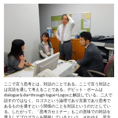
ここで言う思考とは、対話のことである。ここで言う対話と
は言語を通して考えることである。デビット・ボームは
dialogueをdia=through logue=Logosと解説している。二人で
話すのではなく、ロゴスという論理であり言葉であり思考で
あるものを通すという関係のことを対話というのだとしてい
る。したがって、「思考力セミナー」もこの意味での対話を
導入してプログラムを開発しているという。それゆえ、平方