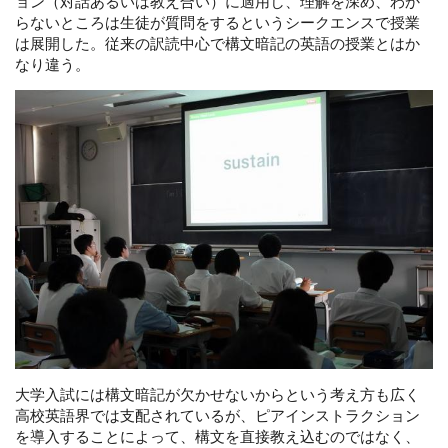
ョン（対話あるいは教え合い）に適用し、理解を深め、わか
らないところは生徒が質問をするというシークエンスで授業
は展開した。従来の訳読中心で構文暗記の英語の授業とはか
なり違う。
大学入試には構文暗記が欠かせないからという考え方も広く
高校英語界では支配されているが、ピアインストラクション
を導入することによって、構文を直接教え込むのではなく、