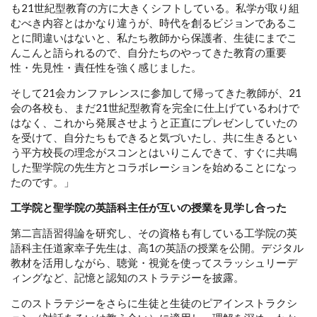
も21世紀型教育の方に大きくシフトしている。私学が取り組
むべき内容とはかなり違うが、時代を創るビジョンであるこ
とに間違いはないと、私たち教師から保護者、生徒にまでこ
んこんと語られるので、自分たちのやってきた教育の重要
性・先見性・責任性を強く感じました。
そして21会カンファレンスに参加して帰ってきた教師が、21
会の各校も、まだ21世紀型教育を完全に仕上げているわけで
はなく、これから発展させようと正直にプレゼンしていたの
を受けて、自分たちもできると気づいたし、共に生きるとい
う平方校長の理念がスコンとはいりこんできて、すぐに共鳴
した聖学院の先生方とコラボレーションを始めることになっ
たのです。」
工学院と聖学院の英語科主任が互いの授業を見学し合った
第二言語習得論を研究し、その資格も有している工学院の英
語科主任道家幸子先生は、高1の英語の授業を公開。デジタル
教材を活用しながら、聴覚・視覚を使ってスラッシュリーデ
ィングなど、記憶と認知のストラテジーを披露。
このストラテジーをさらに生徒と生徒のピアインストラクシ