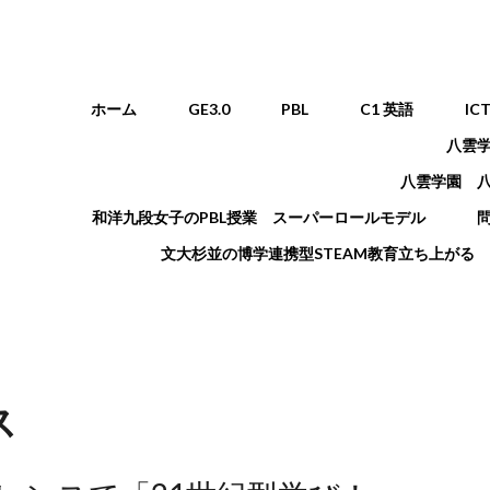
メインメニュー
ホーム
GE3.0
PBL
C1 英語
IC
八雲
八雲学園 
和洋九段女子のPBL授業 スーパーロールモデル
文大杉並の博学連携型STEAM教育立ち上がる
ス