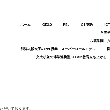
メインメニュー
ホーム
GE3.0
PBL
C1 英語
IC
八雲
八雲学園 
和洋九段女子のPBL授業 スーパーロールモデル
文大杉並の博学連携型STEAM教育立ち上がる
ただいております。