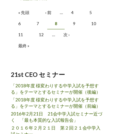
ページ
« 先頭
‹ 前
…
4
5
6
7
8
9
10
11
12
…
次 ›
最終 »
21st CEO セミナー
「2018年度 様変わりする中学入試を予想す
る」をテーマとするセミナーが開催（後編）
「2018年度 様変わりする中学入試を予想す
る」をテーマとするセミナーが開催（前編）
2016年2月21日 21会中学入試セミナー近づ
く 「最も本質的な入試報告会」
２０１６年２月２１日 第２回２１会中学入