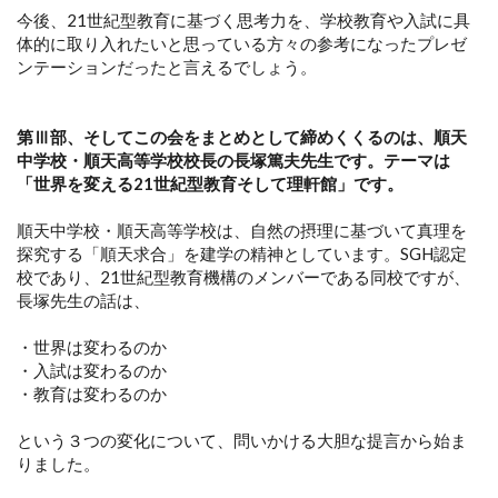
今後、21世紀型教育に基づく思考力を、学校教育や入試に具
体的に取り入れたいと思っている方々の参考になったプレゼ
ンテーションだったと言えるでしょう。
第Ⅲ部、そしてこの会をまとめとして締めくくるのは、順天
中学校・順天高等学校校長の長塚篤夫先生です。テーマは
「世界を変える21世紀型教育そして理軒館」です。
順天中学校・順天高等学校は、自然の摂理に基づいて真理を
探究する「順天求合」を建学の精神としています。SGH認定
校であり、21世紀型教育機構のメンバーである同校ですが、
長塚先生の話は、
・世界は変わるのか
・入試は変わるのか
・教育は変わるのか
という３つの変化について、問いかける大胆な提言から始ま
りました。