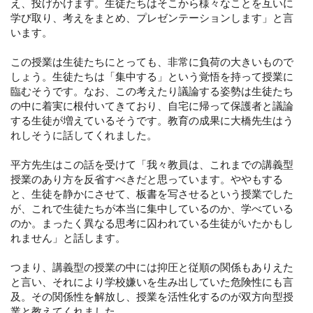
え、投げかけます。生徒たちはそこから様々なことを互いに
学び取り、考えをまとめ、プレゼンテーションします」と言
います。
この授業は生徒たちにとっても、非常に負荷の大きいもので
しょう。生徒たちは「集中する」という覚悟を持って授業に
臨むそうです。なお、この考えたり議論する姿勢は生徒たち
の中に着実に根付いてきており、自宅に帰って保護者と議論
する生徒が増えているそうです。教育の成果に大橋先生はう
れしそうに話してくれました。
平方先生はこの話を受けて「我々教員は、これまでの講義型
授業のあり方を反省すべきだと思っています。ややもする
と、生徒を静かにさせて、板書を写させるという授業でした
が、これで生徒たちが本当に集中しているのか、学べている
のか。まったく異なる思考に囚われている生徒がいたかもし
れません」と話します。
つまり、講義型の授業の中には抑圧と従順の関係もありえた
と言い、それにより学校嫌いを生み出していた危険性にも言
及。その関係性を解放し、授業を活性化するのが双方向型授
業と教えてくれました。