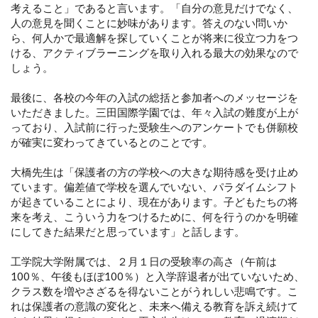
考えること」であると言います。「自分の意見だけでなく、
人の意見を聞くことに妙味があります。答えのない問いか
ら、何人かで最適解を探していくことが将来に役立つ力をつ
ける、アクティブラーニングを取り入れる最大の効果なので
しょう。
最後に、各校の今年の入試の総括と参加者へのメッセージを
いただきました。三田国際学園では、年々入試の難度が上が
っており、入試前に行った受験生へのアンケートでも併願校
が確実に変わってきているとのことです。
大橋先生は「保護者の方の学校への大きな期待感を受け止め
ています。偏差値で学校を選んでいない、パラダイムシフト
が起きていることにより、現在があります。子どもたちの将
来を考え、こういう力をつけるために、何を行うのかを明確
にしてきた結果だと思っています」と話します。
工学院大学附属では、２月１日の受験率の高さ（午前は
100％、午後もほぼ100％）と入学辞退者が出ていないため、
クラス数を増やさざるを得ないことがうれしい悲鳴です。こ
れは保護者の意識の変化と、未来へ備える教育を訴え続けて