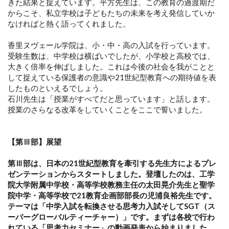
きた結果と捉えています。平方先生は、この教育の過渡期だ
からこそ、私立学校は子どもたちの未来を考え発信していか
なければと熱く語ってくれました。
香里ヌヴェール学院は、小・中・高の入試を行っています。
受験生数は、中学校は横ばいでしたが、小学校と高校では、
大きく倍率を伸ばしました。これは今後の社会を我がことと
して捉えている保護者の意識や21世紀型教育への期待値を表
したものといえるでしょう。
石川先生は「授業がすべてだと思っています」と話します。
授業のさらなる改革をしていくことをここで誓いました。
【第Ⅲ部】展望
第Ⅲ部は、日本の21世紀型教育を牽引する先生方によるプレ
ゼンテーションからスタートしました。登壇したのは、工学
院大学附属中学校・高等学校教務主任の太田晃介先生と聖学
院中学・高等学校で21教育企画部部長の児浦良裕先生です。
テーマは「中学入試を転換させる思考力入試そしてSGT（ス
ーパーグローバルティーチャー）」です。まずは各校で行わ
れている「思考力セミナー」の動画発表から始まりました。