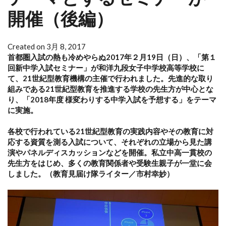
開催（後編）
Created on 3月 8, 2017
首都圏入試の熱も冷めやらぬ2017年２月19日（日）、「第１
回新中学入試セミナー」が和洋九段女子中学校高等学校に
て、21世紀型教育機構の主催で行われました。
先進的な取り
組みである21世紀型教育を推進する学校の先生方が中心とな
り、「2018年度 様変わりする中学入試を予想する」をテーマ
に実施。
各校で行われている21世紀型教育の実践内容やその教育に対
応する資質を測る入試について、それぞれの立場から見た講
演やパネルディスカッションなどを開催。私立中高一貫校の
先生方をはじめ、多くの教育関係者や受験生親子が一堂に会
しました。（教育見届け隊ライター／市村幸妙）