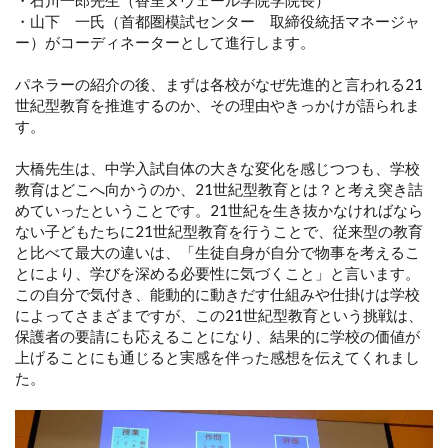
・山下 一氏（首都圏模試センター 取締役統括マネージャ
ー）がコーディネーターとして進行します。
パネラーの紹介の後、まずは各校がなぜ先進的と言われる21
世紀型教育を推進するのか、その理由やきっかけが語られま
す。
大橋先生は、中学入試自体の大きな変化を感じつつも、学校
教育はどこへ向かうのか、21世紀型教育とは？と考え突き詰
めていったということです。21世紀を生き抜かなければなら
ない子どもたちに21世紀型教育を行うことで、従来型の教育
と比べて最大の違いは、「生徒自身が自分で物事を考えるこ
とにより、学びを深める必要性に気づくこと」と言います。
この自分で気付き、能動的に動きだす仕組みや仕掛けは学校
によってさまざまですが、この21世紀型教育という挑戦は、
保護者の要請にも応えることになり、結果的に学校の価値が
上げることにも通じると実感を伴った感想を伝えてくれまし
た。