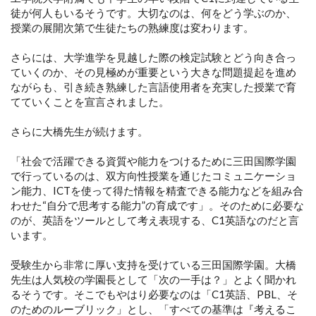
徒が何人もいるそうです。大切なのは、何をどう学ぶのか、
授業の展開次第で生徒たちの熟練度は変わります。
さらには、大学進学を見越した際の検定試験とどう向き合っ
ていくのか、その見極めが重要という大きな問題提起を進め
ながらも、引き続き熟練した言語使用者を充実した授業で育
てていくことを宣言されました。
さらに大橋先生が続けます。
「社会で活躍できる資質や能力をつけるために三田国際学園
で行っているのは、双方向性授業を通じたコミュニケーショ
ン能力、ICTを使って得た情報を精査できる能力などを組み合
わせた“自分で思考する能力”の育成です」。そのために必要な
のが、英語をツールとして考え表現する、C1英語なのだと言
います。
受験生から非常に厚い支持を受けている三田国際学園。大橋
先生は人気校の学園長として「次の一手は？」とよく聞かれ
るそうです。そこでもやはり必要なのは「C1英語、PBL、そ
のためのルーブリック」とし、「すべての基準は『考えるこ