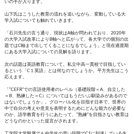
いの手が入ります。
山下氏はこうした教育の流れを追いながら、変動している大
学入試についても触れていきます。
「石川先生の言う通り、現状はA軸が問われており、2020年
の大学入試改革によりB軸へと広がって、各大学での個別の出
題ではC軸まで出してくることになるでしょう」と現在過渡期
にある大学入試についての見解を語ります。
次の話題は英語教育について。私立中高一貫校で目指してい
るという「C１英語」とは何なのでしょうか。平方先生はこう
応えます。
「“CEFR”での言語使用者のレベル（基礎段階＝A、自立した
＝B、熟練した＝C）についてはもうだいぶ馴染みがあるので
はないでしょうか」。グローバル化を目指す日本で、世界の
中で自分の考えや意見を表明するためにどんな能力が必要な
のか、語学教育を行うにあたって、“熟練”を目指さない教育は
どうなのかといった提言がされます。
工学院大学附属でも中学生の早い段階でC1に到達している生