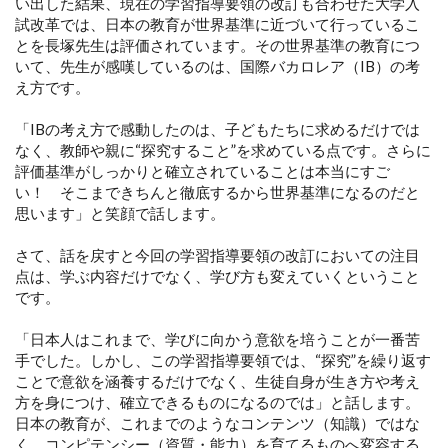
い出した結果、現在の学習指導要領の改訂も合わせた大学入
試改革では、日本の教育が世界基準に近づいて行っているこ
とを長塚先生は評価されています。その世界基準の教育につ
いて、先生が感嘆しているのは、国際バカロレア（IB）の考
え方です。
「IBの考え方で感動したのは、子どもたちに求めるだけでは
なく、教師や親に“探究すること”を求めている点です。さらに
評価基準がしっかりと確立されていることは本当にすご
い！ そこまできちんと徹底するから世界基準になるのだと
思います」と笑顔で話します。
さて、話を戻すと今回の学習指導要領の改訂においての注目
点は、学ぶ内容だけでなく、学び方も変えていくということ
です。
「日本人はこれまで、学びに向かう意欲を培うことが一番苦
手でした。しかし、この学習指導要領では、“探究”を繰り返す
ことで意欲を涵養するだけでなく、生徒自身が生き方や考え
方を身につけ、確立できるものになるのでは」と話します。
日本の教育が、これまでのようなコンテンツ（知識）ではな
く、コンピテンシー（資質・能力）を育てるものへ変容する