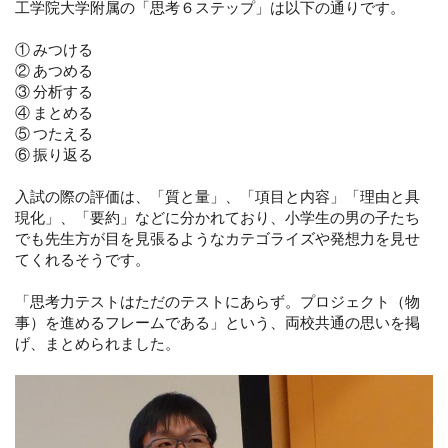
工学院大学附属の「思考６ステップ」は以下の通りです。
①
みつける
②
あつめる
③
分析する
④
まとめる
⑤
つたえる
⑥
振り返る
入試の際の評価は、「質と量」、「項目と内容」「理由と具
現化」、「要約」などに分かれており、小学生の男の子たち
でも先生方が目を見張るようなカテゴライズや発想力を見せ
てくれるそうです。
「思考力テストはただのテストにあらず。プロジェクト（物
事）を進めるフレームである」という、両校共通の思いを掲
げ、まとめられました。