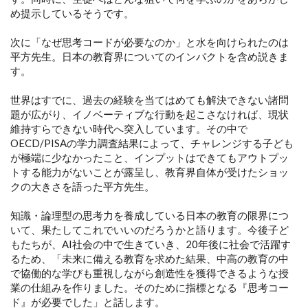
め提示しているそうです。
次に「なぜ思考コードが必要なのか」と水を向けられたのは
平方先生。日本の教育界についてのインパクトを含め説きま
す。
世界はすでに、過去の経験を当てはめても解決できない諸問
題が広がり、イノベーティブな行動を起こさなければ、現状
維持すらできない時代へ突入しています。その中で
OECD/PISAの学力調査結果によって、チャレンジする子ども
が極端に少なかったこと、インプットはできてもアウトプッ
トする能力がないことが露呈し、教育界自体が受けたショッ
クの大きさを語った平方先生。
知識・論理型の思考力を養成している日本の教育の限界につ
いて、果たしてこれでいいのだろうかと語ります。今後子ど
もたちが、AI社会の中で生きていき、20年後に社会で活躍す
るため、「未来に備える教育を求めた結果、中高の教育の中
で協働的な学びも重視しながら創造性を獲得できるような授
業の仕組みを作りました。そのために指標となる『思考コー
ド』が必要でした」と話します。