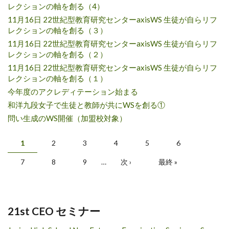
レクションの軸を創る（4）
11月16日 22世紀型教育研究センターaxisWS 生徒が自らリフ
レクションの軸を創る（３）
11月16日 22世紀型教育研究センターaxisWS 生徒が自らリフ
レクションの軸を創る（２）
11月16日 22世紀型教育研究センターaxisWS 生徒が自らリフ
レクションの軸を創る（１）
今年度のアクレディテーション始まる
和洋九段女子で生徒と教師が共にWSを創る①
問い生成のWS開催（加盟校対象）
ページ
1
2
3
4
5
6
7
8
9
…
次 ›
最終 »
21st CEO セミナー