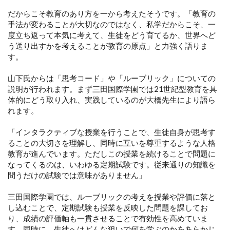
だからこそ教育のあり方を一から考えたそうです。「教育の
手法が変わることが大切なのではなく、私学だからこそ、一
度立ち返って本気に考えて、生徒をどう育てるか、世界へど
う送り出すかを考えることが教育の原点」と力強く語りま
す。
山下氏からは「思考コード」や「ルーブリック」についての
説明が行われます。まず三田国際学園では21世紀型教育を具
体的にどう取り入れ、実践しているのが大橋先生により語ら
れます。
「インタラクティブな授業を行うことで、生徒自身が思考す
ることの大切さを理解し、同時に互いを尊重するような人格
教育が進んでいます。ただしこの授業を続けることで問題に
なってくるのは、いわゆる定期試験です。従来通りの知識を
問うだけの試験では意味がありません」
三田国際学園では、ルーブリックの考えを授業や評価に落と
し込むことで、定期試験も授業を反映した問題を課してお
り、成績の評価軸も一貫させることで有効性を高めていま
す。同時に、生徒へはどんな狙いで何を学ぶのかをあらかじ