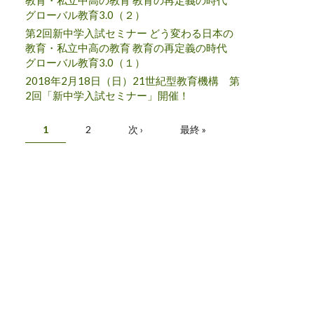
教育・私立中高の教育 教育の再定義の時代
グローバル教育3.0（２）
第2回新中学入試セミナー どう変わる日本の
教育・私立中高の教育 教育の再定義の時代
グローバル教育3.0（１）
2018年2月18日（日）21世紀型教育機構 第
2回「新中学入試セミナー」開催！
ページ
1
2
次 ›
最終 »