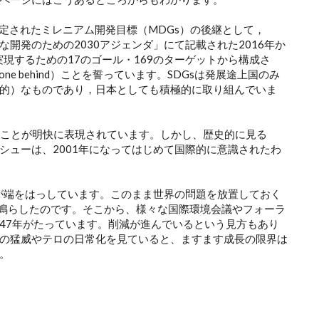
策定されたミレニアム開発目標（MDGs）の後継として，
な開発のための2030アジェンダ」にて記載された2016年か
実現するための17のゴール・169のターゲットから構成さ
one behind）ことを誓っています。SDGsは発展途上国のみ
的）なものであり，日本としても積極的に取り組んでいま
うことが明快に表現されています。しかし、歴史的に見る
シューは、2001年になってはじめて国際的に意識されたわ
」が端をはっしています。このまま世界の問題を放置しておく
を鳴らしたのです。そこから、様々な国際環境会議やフォーラ
47年がたっています。削減が進んでいるという見方もあり
の猛威やテロの日常化を見ていると、ますます成長の限界は
。