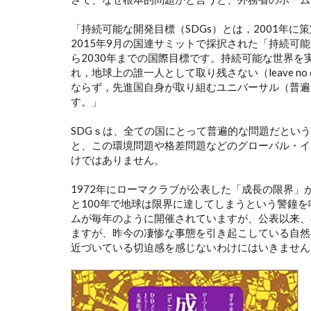
「持続可能な開発目標（SDGs）とは，2001年に
2015年9月の国連サミットで採択された「持続可能
ら2030年までの国際目標です。持続可能な世界を
れ，地球上の誰一人として取り残さない（leave no 
ならず，先進国自身が取り組むユニバーサル（普遍
す。」
SDGｓは、全ての国にとって普遍的な問題だとい
と、この環境問題や格差問題などのグローバル・イ
けではありません。
1972年にローマクラブが公表した「成長の限界
と100年で地球は限界に達してしまうという警鐘
ムが毎年のように開催されていますが、公表以来、
ますが、昨今の凄惨な事態を引き起こしている自然
近づいている切迫感を感じないわけにはいきません