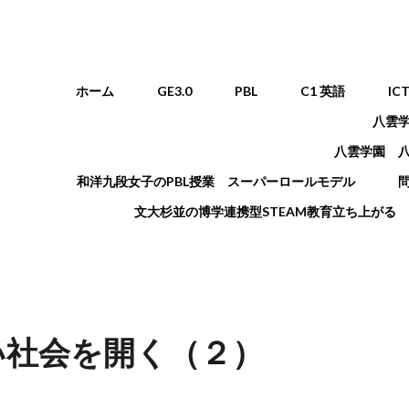
メインメニュー
ホーム
GE3.0
PBL
C1 英語
IC
八雲
八雲学園 
和洋九段女子のPBL授業 スーパーロールモデル
文大杉並の博学連携型STEAM教育立ち上がる
い社会を開く（２）