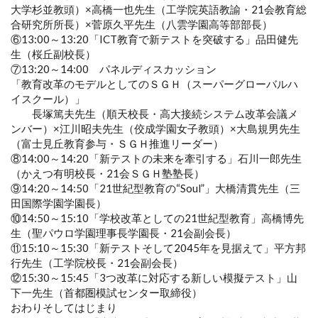
大学杉並教頭）×高橋一也先生（工学院英語教諭・21会教育総
合研究所所長）×菅原久平先生（八雲学園高等部部長）
⑥13:00～13:20「ICT教育で新テストを突破する」品田健先
生（桜丘副校長）
⑦13:20～14:00 パネルディスカッション
「教育改革のモデルとしてのＳＧＨ（スーパーグローバルハ
イスクール）」
長塚篤夫先生（順天校長・高大接続システム改革会議メ
ンバー）×江川昭夫先生（佼成学園女子教頭）×大島規男先生
（富士見丘教育参与・ＳＧＨ推進リーダー）
⑧14:00～14:20「新テストの未来を牽引する」石川一郎先生
（かえつ有明校長・21会ＳＧＨ塾塾長）
⑨14:20～14:50「21世紀型教育の“Soul”」大橋清貫先生（三
田国際学園学園長）
⑩14:50～15:10「学校改革としての21世紀型教育」高橋博先
生（聖パウロ学園理事長学園長・21会副会長）
⑪15:10～15:30「新テストそして2045年を見据えて」平方邦
行先生（工学院校長・21会副会長）
⑫15:30～15:45「3つ改革に対応する新しい模擬テスト」山
下一先生（首都圏模試センター取締役）
おわりそしてはじまり