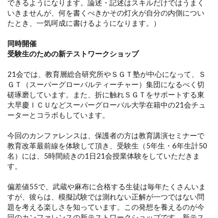
できるようになります。論述・記述はスキルだけではうまく
いきませんが、何を書くべきかその灯火が自分の内側につい
たとき、一気呵成に書けるようになります。）
同時開催
受験生のための新テストワークショップ
21会では、教育層総合研究所やＳＧＴ塾が中心になって、Ｓ
ＧＴ（スーパーグローバルティーチャー）集団になるべく切
磋琢磨しています。また、折に触れＳＧＴをサポートする東
大早慶ＩＣＵなどスーパーグローバル大学在籍中の21会チュ
ーターとコラボもしています。
今回のカンファレンスは、保護者の方は教育講演セミナーで
教育改革最前線を体験して頂き、受験生（5年生・6年生計50
名）には、5時間続きの1日21会授業体験をしていただきま
す。
偏差値55で、武蔵や麻布に合格する生徒は毎年たくさんいま
すが、彼らは、模擬試験では測れない正解が一つではない問
題を考える楽しさを知っています。この発想を養えるのが今
回のカンファレンスの新テストワークショップです。新テス