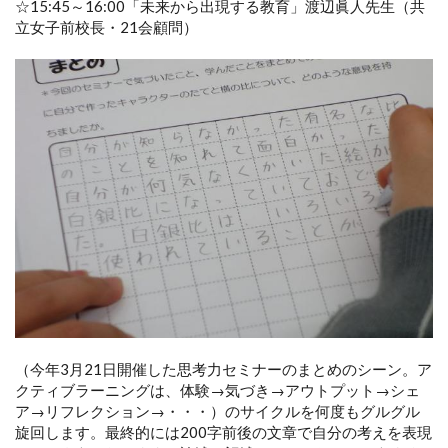
☆15:45～16:00「未来から出現する教育」渡辺眞人先生（共
立女子前校長・21会顧問）
（今年3月21日開催した思考力セミナーのまとめのシーン。ア
クティブラーニングは、体験→気づき→アウトプット→シェ
ア→リフレクション→・・・）のサイクルを何度もグルグル
旋回します。最終的には200字前後の文章で自分の考えを表現