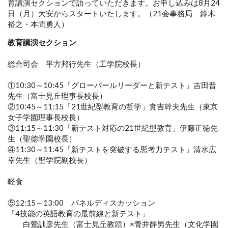
育講演セクションで語っていただきます。お申し込みは8月24
日（月）大安からスタートいたします。（21会事務局 鈴木
裕之・本間勇人）
教育講演セクション
総合司会 平方邦行先生（工学院校長）
①10:30～10:45「グローバールリーダーと新テスト」吉田晋
先生（富士見丘理事長校長）
②10:45～11:15「21世紀型教育の哲学」實吉幹夫先生（東京
女子学園理事長校長）
③11:15～11:30「新テスト対応の21世紀型教育」伊藤正徳先
生（聖徳学園校長）
④11:30～11:45「新テストを突破する思考力テスト」清水広
幸先生（聖学院副校長）
軽食
⑤12:15～13:00 パネルディスカッション
「4技能の英語教育の最前線と新テスト」
白鶯訓彦先生（富士見丘教頭）×青井静男先生（文化学園