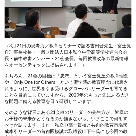
（3月21日の思考力／教育セミナーで語る吉田晋先生：富士見
丘理事長校長・一般財団法人日本私立中学高等学校連合会会
長・前中教審メンバー・21会会長。毎回教育改革の最新情報
をオーセンティックに提供されます。）
もちろん、21会の目標は「忠恕」という富士見丘の教育理念
や「Only One for Others」という聖学院の教育理念に代表さ
れるように、世界を引き受けるグローバルリーダーを育てる
ことを目的にしていますから、2020年のもっと先にある大き
な問題に備える教育を日々研鑽しています。
そのような背景にある21会校のリーダーの先生方が、皆様の
お子様の未来がどうなるのか描きながら、いまここで何をす
べきか語ります。また、私立中高一貫校と共創的教育市場形
成牽引リーダーの首都圏模試の取締役山下一氏にも今回の教