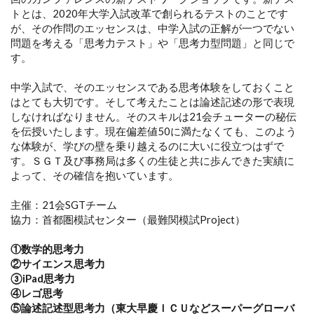
トとは、2020年大学入試改革で創られるテストのことです
が、その作問のエッセンスは、中学入試の正解が一つでない
問題を考える「思考力テスト」や「思考力型問題」と同じで
す。
中学入試で、そのエッセンスである思考体験をしておくこと
はとても大切です。そして考えたことは論述記述の形で表現
しなければなりません。そのスキルは21会チューターの秘伝
を伝授いたします。現在偏差値50に満たなくても、このよう
な体験が、学びの壁を乗り越えるのに大いに役立つはずで
す。ＳＧＴ及び事務局は多くの生徒と共に歩んできた実績に
よって、その確信を抱いています。
主催：21会SGTチーム
協力：首都圏模試センター（最難関模試Project）
①数学的思考力
②サイエンス思考力
③iPad思考力
④レゴ思考
⑤論述記述型思考力（東大早慶ＩＣＵなどスーパーグローバ