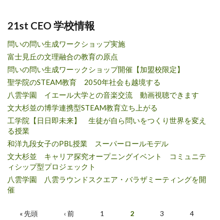
21st CEO 学校情報
問いの問い生成ワークショップ実施
富士見丘の文理融合の教育の原点
問いの問い生成ワーックショップ開催【加盟校限定】
聖学院のSTEAM教育 2050年社会も越境する
八雲学園 イエール大学との音楽交流 動画視聴できます
文大杉並の博学連携型STEAM教育立ち上がる
工学院【日日即未来】 生徒が自ら問いをつくり世界を変え
る授業
和洋九段女子のPBL授業 スーパーロールモデル
文大杉並 キャリア探究オープニングイベント コミュニテ
ィシップ型プロジェックト
八雲学園 八雲ラウンドスクエア・バラザミーティングを開
催
ページ
« 先頭
‹ 前
1
2
3
4