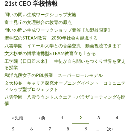
21st CEO 学校情報
問いの問い生成ワークショップ実施
富士見丘の文理融合の教育の原点
問いの問い生成ワーックショップ開催【加盟校限定】
聖学院のSTEAM教育 2050年社会も越境する
八雲学園 イエール大学との音楽交流 動画視聴できます
文大杉並の博学連携型STEAM教育立ち上がる
工学院【日日即未来】 生徒が自ら問いをつくり世界を変え
る授業
和洋九段女子のPBL授業 スーパーロールモデル
文大杉並 キャリア探究オープニングイベント コミュニテ
ィシップ型プロジェックト
八雲学園 八雲ラウンドスクエア・バラザミーティングを開
催
Pages
« 先頭
‹ 前
1
2
3
4
5
6
7
8
9
…
次 ›