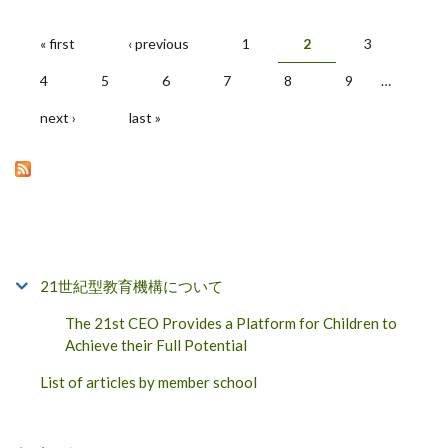
« first
‹ previous
1
2
3
Pages
4
5
6
7
8
9
…
next ›
last »
21世紀型教育機構について
The 21st CEO Provides a Platform for Children to
Achieve their Full Potential
List of articles by member school