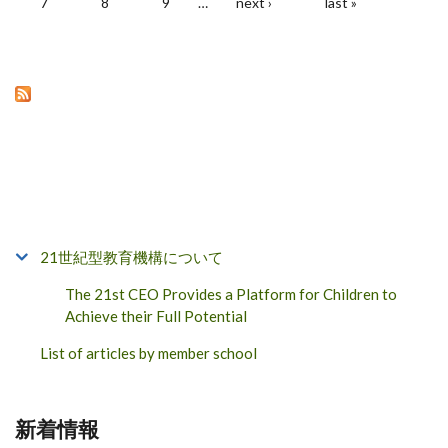
7
8
9
…
next ›
last »
21世紀型教育機構について
The 21st CEO Provides a Platform for Children to
Achieve their Full Potential
List of articles by member school
新着情報