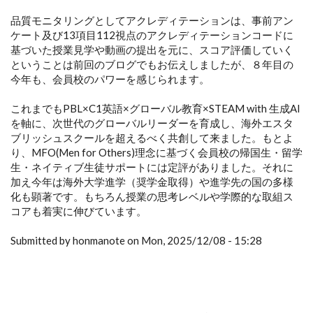
品質モニタリングとしてアクレディテーションは、事前アン
ケート及び13項目112視点のアクレディテーションコードに
基づいた授業見学や動画の提出を元に、スコア評価していく
ということは前回のブログでもお伝えしましたが、８年目の
今年も、会員校のパワーを感じられます。
これまでもPBL×C1英語×グローバル教育×STEAM with 生成AI
を軸に、次世代のグローバルリーダーを育成し、海外エスタ
ブリッシュスクールを超えるべく共創して来ました。もとよ
り、MFO(Men for Others)理念に基づく会員校の帰国生・留学
生・ネイティブ生徒サポートには定評がありました。それに
加え今年は海外大学進学（奨学金取得）や進学先の国の多様
化も顕著です。もちろん授業の思考レベルや学際的な取組ス
コアも着実に伸びています。
Submitted by honmanote on Mon, 2025/12/08 - 15:28