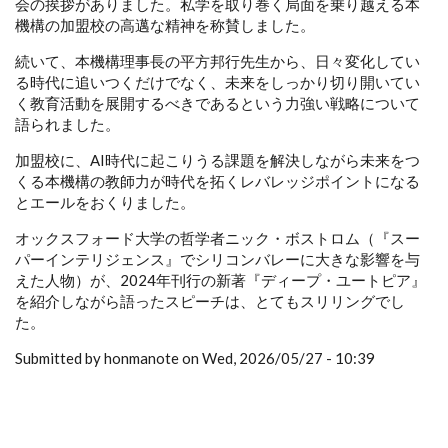
会の挨拶がありました。私学を取り巻く局面を乗り越える本
機構の加盟校の高邁な精神を称賛しました。
続いて、本機構理事長の平方邦行先生から、日々変化してい
る時代に追いつくだけでなく、未来をしっかり切り開いてい
く教育活動を展開するべきであるという力強い戦略について
語られました。
加盟校に、AI時代に起こりうる課題を解決しながら未来をつ
くる本機構の教師力が時代を拓くレバレッジポイントになる
とエールをおくりました。
オックスフォード大学の哲学者ニック・ボストロム（『スー
パーインテリジェンス』でシリコンバレーに大きな影響を与
えた人物）が、2024年刊行の新著『ディープ・ユートピア』
を紹介しながら語ったスピーチは、とてもスリリングでし
た。
Submitted by honmanote on Wed, 2026/05/27 - 10:39