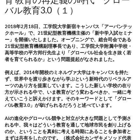
バル教育3.0（１）
2018年2月18日、工学院大学新宿キャンパス「アーバンテッ
クホール」で、21世紀型教育機構主催の「新中学入試セミナ
ー」を開催いたしました。オープニングで、総合司会である
21世紀型教育機構副理事長であり、工学院大学附属中学校・
高等学校の平方邦行先生より「グローバル社会を生き抜く若
者を育てられるか」という問題提起がなされました。
例えば、2014年開校のミネルヴァ大学はキャンパスを持た
ず、世界中を渡り歩きながら学ぶという新時代のリベラルア
ーツのあり方を提案しています。こうした新しい学校の在り
方が示される中で、いま教育がどう変わるべきか、一緒に考
えていこうと訴えかけます。そのキーワードとして「グロー
バル教育3.0」が挙げられるだろうと述べています。
AIの進化やグローバル競争と対立が大きな問題として予測さ
れる中、我々はどういう教育を通して地球市民を創り上げる
のか、ということを真剣に考える時期にあることを参加者と
まずは共有をしたのです。（株式会社カンザキメソッド代表