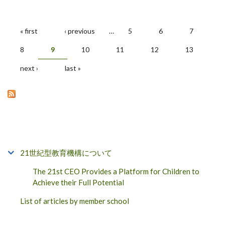
« first
‹ previous
…
5
6
7
Pages
8
9
10
11
12
13
next ›
last »
21世紀型教育機構について
The 21st CEO Provides a Platform for Children to
Achieve their Full Potential
List of articles by member school