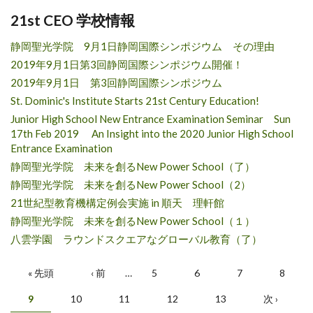
21st CEO 学校情報
静岡聖光学院 9月1日静岡国際シンポジウム その理由
2019年9月1日第3回静岡国際シンポジウム開催！
2019年9月1日 第3回静岡国際シンポジウム
St. Dominic's Institute Starts 21st Century Education!
Junior High School New Entrance Examination Seminar Sun
17th Feb 2019 An Insight into the 2020 Junior High School
Entrance Examination
静岡聖光学院 未来を創るNew Power School（了）
静岡聖光学院 未来を創るNew Power School（2）
21世紀型教育機構定例会実施 in 順天 理軒館
静岡聖光学院 未来を創るNew Power School（１）
八雲学園 ラウンドスクエアなグローバル教育（了）
Pages
« 先頭
‹ 前
…
5
6
7
8
9
10
11
12
13
次 ›