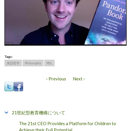
Tags:
英語哲学
Philosophy
PBL
‹ Previous
Next ›
21世紀型教育機構について
The 21st CEO Provides a Platform for Children to
Achieve their Full Potential