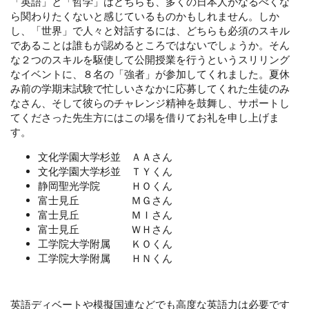
「英語」と「哲学」はどちらも、多くの日本人がなるべくな
ら関わりたくないと感じているものかもしれません。しか
し、「世界」で人々と対話するには、どちらも必須のスキル
であることは誰もが認めるところではないでしょうか。そん
な２つのスキルを駆使して公開授業を行うというスリリング
なイベントに、８名の「強者」が参加してくれました。夏休
み前の学期末試験で忙しいさなかに応募してくれた生徒のみ
なさん、そして彼らのチャレンジ精神を鼓舞し、サポートし
てくださった先生方にはこの場を借りてお礼を申し上げま
す。
文化学園大学杉並 ＡＡさん
文化学園大学杉並 ＴＹくん
静岡聖光学院 ＨＯくん
富士見丘 ＭＧさん
富士見丘 ＭＩさん
富士見丘 ＷＨさん
工学院大学附属 ＫＯくん
工学院大学附属 ＨＮくん
英語ディベートや模擬国連などでも高度な英語力は必要です