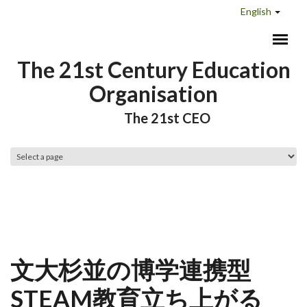
Skip to main content
English
The 21st Century Education
Organisation
The 21st CEO
Main menu
文大杉並の博学連携型
STEAM教育立ち上がる