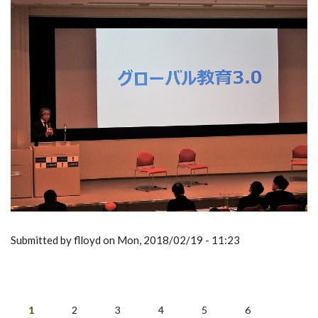
Submitted by flloyd on Mon, 2018/02/19 - 11:23
1
2
3
4
5
6