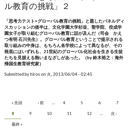
ル教育の挑戦」２
「思考力テスト×グローバル教育の挑戦」と題したパネルディ
スカッションの後半は、文化学園大学杉並、聖学院、佼成学
園女子が取り組むグローバル教育に話が及んだ（司会 かえ
つ有明 石川先生）。グローバル教育ということで提示される
取り組みの中身は、もちろん各学校によって異なるが、その
根底にはいずれも、21世紀のグローバル化社会を生きる生徒
たちを見据える熱いまなざしがあった。（by 鈴木裕之：海外
帰国生教育研究家）
Submitted by hiros on 火, 2013/06/04 - 02:45
« 先頭
‹ 前
…
4
5
6
7
ページ
8
9
10
11
12
…
次 ›
最終 »