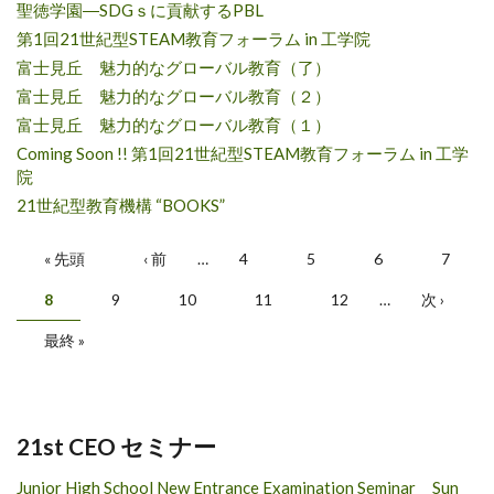
聖徳学園―SDGｓに貢献するPBL
第1回21世紀型STEAM教育フォーラム in 工学院
富士見丘 魅力的なグローバル教育（了）
富士見丘 魅力的なグローバル教育（２）
富士見丘 魅力的なグローバル教育（１）
Coming Soon !! 第1回21世紀型STEAM教育フォーラム in 工学
院
21世紀型教育機構 “BOOKS”
ページ
« 先頭
‹ 前
…
4
5
6
7
8
9
10
11
12
…
次 ›
最終 »
21st CEO セミナー
Junior High School New Entrance Examination Seminar Sun