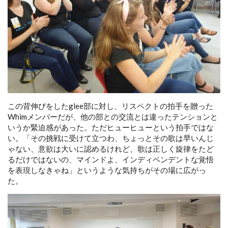
この背伸びをしたglee部に対し、リスペクトの拍手を贈った
Whimメンバーだが、他の部との交流とは違ったテンションと
いうか緊迫感があった。ただヒューヒューという拍手ではな
い。「その挑戦に受けて立つわ、ちょっとその歌は早いんじ
ゃない、意欲は大いに認めるけれど、歌は正しく旋律をたど
るだけではないの、マインドよ、インディペンデントな覚悟
を表現しなきゃね」というような気持ちがその場に広がっ
た。