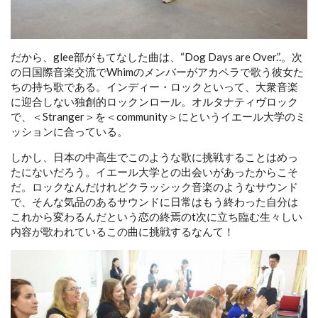
だから、glee部がもてなした曲は、“Dog Days are Over.”.。次
の日国際音楽交流でWhimのメンバーがアカペラで歌う彼女た
ちの持ち歌である。インディー・ロックといって、大衆音楽
に迎合しない独創的ロックンロール。オルタナティヴロック
で、＜Stranger＞を＜community＞にというイエール大学のミ
ッションに合っている。
しかし、日本の中高生でこのような歌に挑戦することはめっ
たにないだろう。イエール大学との出会いがあったからこそ
だ。ロックなんだけれどクラッシック音楽のようなサウンド
で、そんな気品のあるサウンドに日常はもう終わった自分は
これから変わるんだという恋の終焉のt次に立ち臨む生々しい
内容が歌われているこの曲に挑戦するなんて！