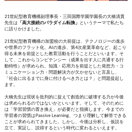
21世紀型教育機構副理事長・三田国際学園学園長の大橋清貫
先生は
「高大接続のパラダイム転換」
というテーマで私たち
に語りかけました。
21世紀型教育機構の加盟校の大前提は、テクノロジーの進歩
や世界のフラット化、AIの進歩、第4次産業革命など、起こり
得る未来を前提とした教育活動を行うことだといいます。そ
して、これからコンピテンシー（成果を出す人に共通する行
動特性）が求められ、知識・応用力を前提とした発想力・コ
ミュニケーション力・問題解決力が欠かせないと言及し、
「社会に出るまでに身に付けるべき力とは？」と問題提起し
ます。
大橋先生は現状を批判的に捉えて創造的に破壊する力が今後
は求められるのではないかといいます。そして、そのために
は「学習習慣の置き換え」が必要だと指摘します。今までの
学習者の習慣はPassive Learning、つまり理解して解答できる
ことが求められてきました。しかし、今後は分析し、仮説を
立て、実証し、説得するという時代に変わるといえます。