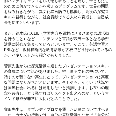
的ハンディキャップを肌で感じ取ることを通し、子どもたち
のために何ができるかを考えるプログラムです。世界の問題
を読み解きながら、異文化異言語でも協働し、高次の探究ス
キルを習得しながら、社会貢献できる人材を育成し、自己成
長を促すといいます。
また、鈴木氏はCLIL（学習内容を題材にさまざまな言語活動
を行うこと）など、コンテンツと言語が表裏一体となる学習
活動に関心が集まっているといいます。そこで、英語学習と
PBLなど、教科横断的な教育活動が各校でどう行われているの
か、パネリストから紹介がありました。
菅原先生からは探究活動を通したプレゼンテーションスキル
の育成について話がありました。推し量る文化の中にいて、
話すのが苦手な中高生にとって、プレゼンテーションは高度
な問題になりがちだといいます。そもそも、そういう状況で
は国際社会に出るには通用しないと指摘します。お互いの理
念を共有し、どう発すればリスペクト出来るのか、というマ
インド形成が非常に大切だとのことでした。
窪田先生は、ダブルディプロマを通した活動について述べま
した。カナダの授業では、自分の表現活動のなかで「自分が