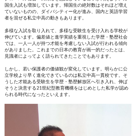
国生入試も増加しています。帰国生の絶対数はそれほど増え
ていないものの、ダイバシティー化が進み、国内と英語学習
者を混ぜる私立中高の動きもあります。
多様な入試を取り入れて、多様な受験生を受け入れる学校が
伸びています。偏差値と進学実績を重視した学歴・塾歴社会
では、一人一人が持つ才能を考慮しない入試が行われる傾向
がありました。これまでの日本の教育が画一的だったとは、
見識者によってよく語られてきたことでもあります。
しかし、若い保護者の価値観が変化しています。明らかに公
立学校より早く進化できているのは私立中高一貫校です。そ
うした才能ある受験生を学歴・塾歴解放区へ引き入れ、伸ば
そうと決意する21世紀型教育機構をはじめとした私学が認め
られる時代になったといえます。