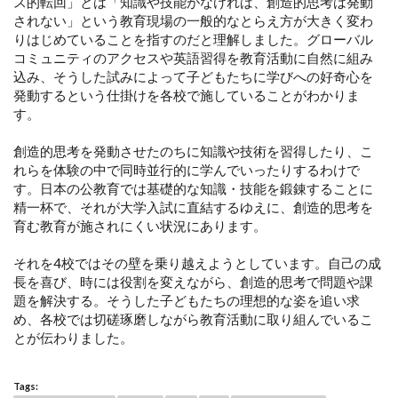
ス的転回」とは「知識や技能がなければ、創造的思考は発動
されない」という教育現場の一般的なとらえ方が大きく変わ
りはじめていることを指すのだと理解しました。グローバル
コミュニティのアクセスや英語習得を教育活動に自然に組み
込み、そうした試みによって子どもたちに学びへの好奇心を
発動するという仕掛けを各校で施していることがわかりま
す。
創造的思考を発動させたのちに知識や技術を習得したり、こ
れらを体験の中で同時並行的に学んでいったりするわけで
す。日本の公教育では基礎的な知識・技能を鍛錬することに
精一杯で、それが大学入試に直結するゆえに、創造的思考を
育む教育が施されにくい状況にあります。
それを4校ではその壁を乗り越えようとしています。自己の成
長を喜び、時には役割を変えながら、創造的思考で問題や課
題を解決する。そうした子どもたちの理想的な姿を追い求
め、各校では切磋琢磨しながら教育活動に取り組んでいるこ
とが伝わりました。
Tags: