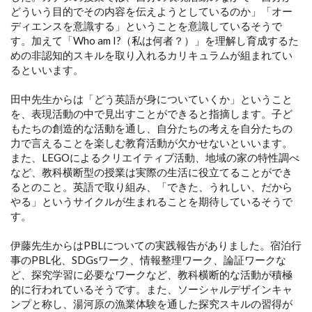
どういう目的でその内容を伝えようとしているのか」「オー
ディエンスを意識する」ということを意識しているそうで
す。加えて「Who am I?（私は何者？）」を理解し育成するた
めの非認知的スキルを取り入れるカリキュラムが組まれてい
るといいます。
田中先生からは「どう英語が身についていくか」ということ
を、表現活動の中で見出すことができると指摘します。子ど
もたちの創造的な活動を通し、自分たちの考えを自分たちの
力で言えることを楽しむ教育活動が欠かせないといいます。
また、LEGOによるクリエイティブ活動、地域の家の特性調べ
など、教科横断型の授業は実際の生活に役立てることができ
るとのこと。英語で取り組み、「できた、うれしい、だから
やる」というサイクルが生まれることを期待しているそうで
す。
伊藤先生からはPBLについての実践報告がありました。宿泊行
事のPBL化、SDGsワーク、情報整理ワーク、論証ワークな
ど、探究学習に必要なワークなど、教科横断的な活動が積極
的に行われているそうです。また、ソーシャルデザインキャ
ンプと称し、湯河原の漁業体験を通した探究スキルの習得が