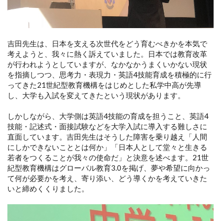
吉田先生は、日本を支える次世代をどう育むべきかを本気で
考えようと、我々に熱く訴えていました。日本では教育改革
が行われようとしていますが、なかなかうまくいかない現状
を指摘しつつ、思考力・表現力・英語4技能育成を積極的に行
ってきた21世紀型教育機構をはじめとした私学中高が先導
し、大学も入試を変えてきたという現状があります。
しかしながら、大学側は英語4技能の育成を担うこと、英語4
技能・記述式・面接試験などを大学入試に導入する難しさに
直面しています。吉田先生はそうした障害を乗り越え「人間
にしかできないこととは何か」「日本人として堂々と生きる
若者をつくることが我々の使命だ」と決意を述べます。21世
紀型教育機構はグローバル教育3.0を掲げ、夢や希望に向かっ
て何が必要かを考え、寄り添い、どう導くかを考えていきた
いと締めくくりました。