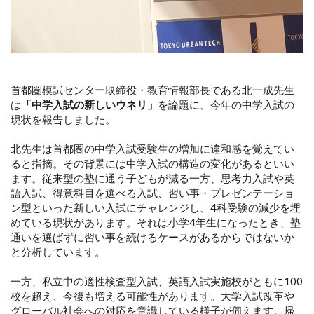
首都圏模試センター取締役・教育情報部長である北一成先生
は
「中学入試の新しいウネリ」
を論題に、今年の中学入試の
現状を報告しました。
北先生は首都圏の中学入試受験生の増加に違和感を覚えてい
ると指摘。その背景には中学入試の構造の変化があるといい
ます。従来型の塾に通う子どもが減る一方、思考力入試や英
語入試、得意科目を選べる入試、習い事・プレゼンテーショ
ン型といった新しい入試にチャレンジし、4科受験の減少を埋
めている現状があります。それは小学4年生になったとき、塾
通いを選ばずに習い事を続けるケースがあるからではないか
と分析しています。
一方、私立中の適性検査型入試、英語入試実施校がともに100
校を超え、今後も増える可能性があります。大学入試改革や
グローバル社会への対応を意識している様子が伺えます。帰