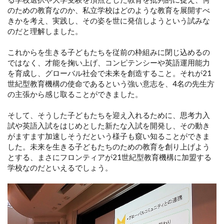
のための教育なのか、私立学校はどのような教育を展開すべ
きかを考え、実践し、その姿を世に発信しようという試みな
のだと理解しました。
これからを生きる子どもたちを従前の枠組みに閉じ込めるの
ではなく、才能を掬い上げ、コンピテンシーや英語運用能力
を育成し、グローバル社会で未来を創造すること。それが21
世紀型教育機構の使命であるという強い意志を、4名の先生方
の主張から感じ取ることができました。
そして、そうした子どもたちを迎え入れるために、思考力入
試や英語入試をはじめとした新たな入試を開発し、その動き
がますます加速しそうだという様子も窺い知ることができま
した。未来を生きる子どもたちのための教育を創り上げよう
とする、まさにフロンティアが21世紀型教育機構に加盟する
学校なのだといえるでしょう。