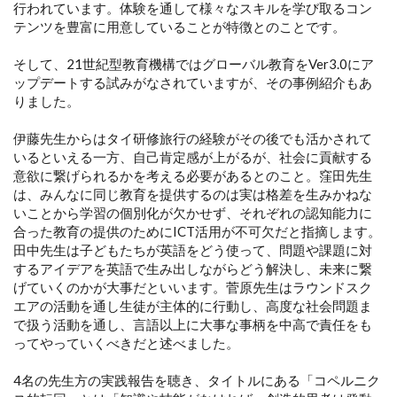
行われています。体験を通して様々なスキルを学び取るコン
テンツを豊富に用意していることが特徴とのことです。
そして、21世紀型教育機構ではグローバル教育をVer3.0にア
ップデートする試みがなされていますが、その事例紹介もあ
りました。
伊藤先生からはタイ研修旅行の経験がその後でも活かされて
いるといえる一方、自己肯定感が上がるが、社会に貢献する
意欲に繋げられるかを考える必要があるとのこと。窪田先生
は、みんなに同じ教育を提供するのは実は格差を生みかねな
いことから学習の個別化が欠かせず、それぞれの認知能力に
合った教育の提供のためにICT活用が不可欠だと指摘します。
田中先生は子どもたちが英語をどう使って、問題や課題に対
するアイデアを英語で生み出しながらどう解決し、未来に繋
げていくのかが大事だといいます。菅原先生はラウンドスク
エアの活動を通し生徒が主体的に行動し、高度な社会問題ま
で扱う活動を通し、言語以上に大事な事柄を中高で責任をも
ってやっていくべきだと述べました。
4名の先生方の実践報告を聴き、タイトルにある「コペルニク