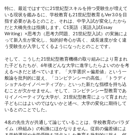
特に、最近ではすでに21世紀型スキルを持つ受験生が増えて
いる現状を鑑みるに、学校教育も21世紀型教育もVer3.0を目
指す必要があるとのこと。それは、中学入試が変化したから
だと大橋先生は指摘します。C1英語（英語入試Essay
Writing）×思考力（思考力問題、21世紀型入試）の実施によ
って新入生が変化し、知的好奇心が高く、成長速度が全く違
う受験生が入学してくるようになったとのことです。
そして、こうした21世紀型教育機構の取り組みにより育まれ
た子どもたちが、6年後どんな大学に進学したらよいのかを考
えるべきだと述べています。「大学選択＝偏差値」という一
般論を批判的に捉え、「コンピテンシーの高低」「トラディ
ショナルかイノベーティブか」といった新たな指標を持ち込
むことが欠かせません。そして、コンピテンシー型教育であ
りイノベーティブな大学が、21世紀型教育によって育まれた
子どもにはよいのではないかと述べ、大学の変化に期待して
いるとのことでした。
4名の先生方が共通して論じていることは、学校教育のパラダ
イム（枠組み）の転換にほかなりません。従前の偏差値によ
る学校選択や大学受験を頂点とした教育を批判的に捉え、何