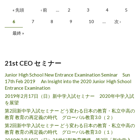
ページ
« 先頭
‹ 前
…
2
3
4
5
6
7
8
9
10
…
次 ›
最終 »
21st CEO セミナー
Junior High School New Entrance Examination Seminar Sun
17th Feb 2019 An Insight into the 2020 Junior High School
Entrance Examination
2019年2月17日（日）新中学入試セミナー 2020年中学入試
を展望
第2回新中学入試セミナー どう変わる日本の教育・私立中高の
教育 教育の再定義の時代 グローバル教育3.0（２）
第2回新中学入試セミナー どう変わる日本の教育・私立中高の
教育 教育の再定義の時代 グローバル教育3.0（１）
2018年2月18日（日）21世紀型教育機構 第2回「新中学入