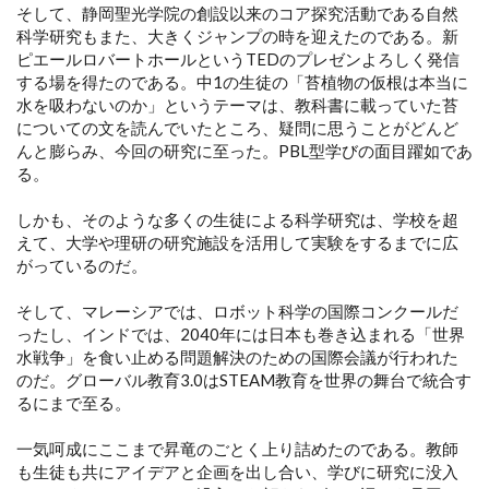
そして、静岡聖光学院の創設以来のコア探究活動である自然
科学研究もまた、大きくジャンプの時を迎えたのである。新
ピエールロバートホールというTEDのプレゼンよろしく発信
する場を得たのである。中1の生徒の「苔植物の仮根は本当に
水を吸わないのか」というテーマは、教科書に載っていた苔
についての文を読んでいたところ、疑問に思うことがどんど
んと膨らみ、今回の研究に至った。PBL型学びの面目躍如であ
る。
しかも、そのような多くの生徒による科学研究は、学校を超
えて、大学や理研の研究施設を活用して実験をするまでに広
がっているのだ。
そして、マレーシアでは、ロボット科学の国際コンクールだ
ったし、インドでは、2040年には日本も巻き込まれる「世界
水戦争」を食い止める問題解決のための国際会議が行われた
のだ。グローバル教育3.0はSTEAM教育を世界の舞台で統合す
るにまで至る。
一気呵成にここまで昇竜のごとく上り詰めたのである。教師
も生徒も共にアイデアと企画を出し合い、学びに研究に没入