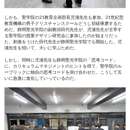
しかも、聖学院の21教育企画部長児浦先生も参加。21世紀型
教育機構の男子クリスチャンスクールどうし切磋琢磨するた
めだ。静岡聖光学院の副教頭田代先生が、児浦先生が主宰す
る聖学院の授業デザイン研究会に参加したのが始まりだっ
た。刺激をうけた田代先生が静岡聖光学院でも開始した。児
浦先生を招いて、大いに学ぶためだ。
しかし、同時に児浦先生も静岡聖光学院の「思考コード」
に、カリキュラムマネジメントのヒントを得て、聖学院のル
ーブリックに独自の思考コードを掛け合わせた。こうして互
いに急激に進化していっているのだ。