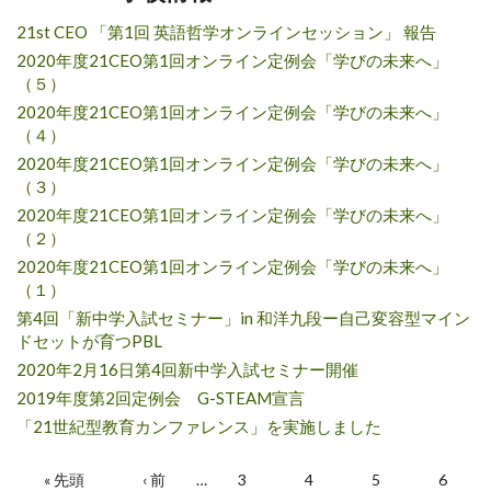
21st CEO 「第1回 英語哲学オンラインセッション」 報告
2020年度21CEO第1回オンライン定例会「学びの未来へ」
（５）
2020年度21CEO第1回オンライン定例会「学びの未来へ」
（４）
2020年度21CEO第1回オンライン定例会「学びの未来へ」
（３）
2020年度21CEO第1回オンライン定例会「学びの未来へ」
（２）
2020年度21CEO第1回オンライン定例会「学びの未来へ」
（１）
第4回「新中学入試セミナー」in 和洋九段ー自己変容型マイン
ドセットが育つPBL
2020年2月16日第4回新中学入試セミナー開催
2019年度第2回定例会 G-STEAM宣言
「21世紀型教育カンファレンス」を実施しました
ページ
« 先頭
‹ 前
…
3
4
5
6