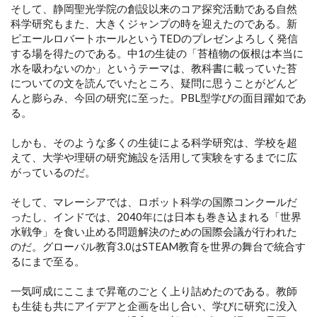
そして、静岡聖光学院の創設以来のコア探究活動である自然
科学研究もまた、大きくジャンプの時を迎えたのである。新
ピエールロバートホールというTEDのプレゼンよろしく発信
する場を得たのである。中1の生徒の「苔植物の仮根は本当に
水を吸わないのか」というテーマは、教科書に載っていた苔
についての文を読んでいたところ、疑問に思うことがどんど
んと膨らみ、今回の研究に至った。PBL型学びの面目躍如であ
る。
しかも、そのような多くの生徒による科学研究は、学校を超
えて、大学や理研の研究施設を活用して実験をするまでに広
がっているのだ。
そして、マレーシアでは、ロボット科学の国際コンクールだ
ったし、インドでは、2040年には日本も巻き込まれる「世界
水戦争」を食い止める問題解決のための国際会議が行われた
のだ。グローバル教育3.0はSTEAM教育を世界の舞台で統合す
るにまで至る。
一気呵成にここまで昇竜のごとく上り詰めたのである。教師
も生徒も共にアイデアと企画を出し合い、学びに研究に没入