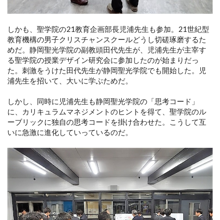
しかも、聖学院の21教育企画部長児浦先生も参加。21世紀型
教育機構の男子クリスチャンスクールどうし切磋琢磨するた
めだ。静岡聖光学院の副教頭田代先生が、児浦先生が主宰す
る聖学院の授業デザイン研究会に参加したのが始まりだっ
た。刺激をうけた田代先生が静岡聖光学院でも開始した。児
浦先生を招いて、大いに学ぶためだ。
しかし、同時に児浦先生も静岡聖光学院の「思考コード」
に、カリキュラムマネジメントのヒントを得て、聖学院のル
ーブリックに独自の思考コードを掛け合わせた。こうして互
いに急激に進化していっているのだ。