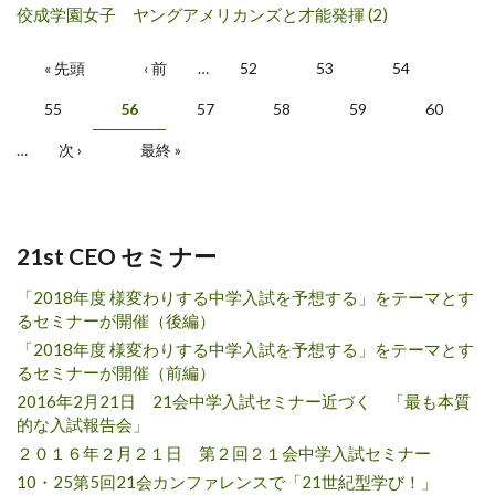
佼成学園女子 ヤングアメリカンズと才能発揮 (2)
ページ
« 先頭
‹ 前
…
52
53
54
55
56
57
58
59
60
…
次 ›
最終 »
21st CEO セミナー
「2018年度 様変わりする中学入試を予想する」をテーマとす
るセミナーが開催（後編）
「2018年度 様変わりする中学入試を予想する」をテーマとす
るセミナーが開催（前編）
2016年2月21日 21会中学入試セミナー近づく 「最も本質
的な入試報告会」
２０１６年２月２１日 第２回２１会中学入試セミナー
10・25第5回21会カンファレンスで「21世紀型学び！」