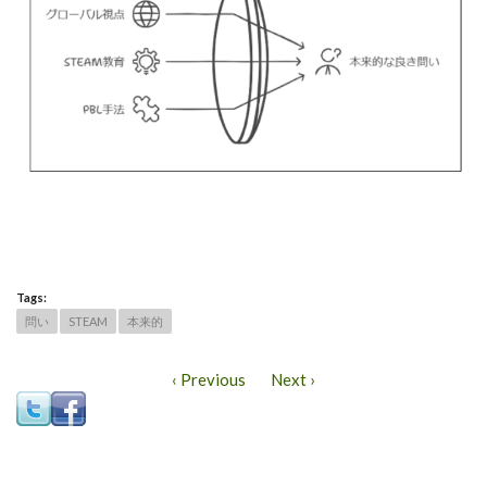
Tags:
問い
STEAM
本来的
‹ Previous
Next ›