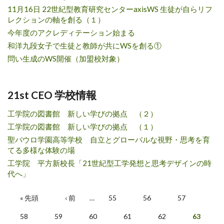
11月16日 22世紀型教育研究センターaxisWS 生徒が自らリフ
レクションの軸を創る（１）
今年度のアクレディテーション始まる
和洋九段女子で生徒と教師が共にWSを創る①
問い生成のWS開催（加盟校対象）
21st CEO 学校情報
工学院の図書館 新しい学びの拠点 （２）
工学院の図書館 新しい学びの拠点 （１）
聖パウロ学園高等学校 自立とグローバルな視野・思考を育
てる多様な体験の場
工学院 平方新校長「21世紀型工学発想と思考デザインの時
代へ」
ページ
« 先頭
‹ 前
…
55
56
57
58
59
60
61
62
63