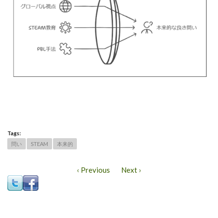
Tags:
問い
STEAM
本来的
‹ Previous
Next ›