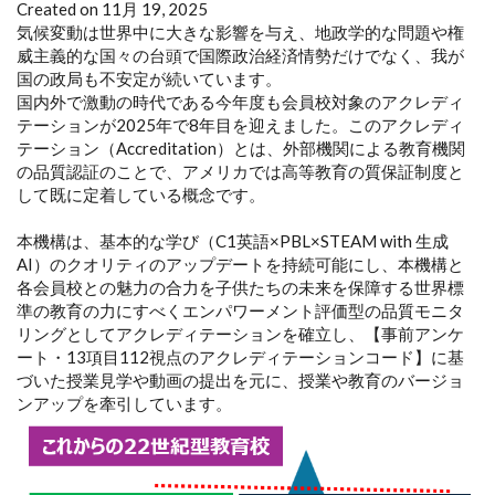
Created on 11月 19, 2025
気候変動は世界中に大きな影響を与え、地政学的な問題や権
威主義的な国々の台頭で国際政治経済情勢だけでなく、我が
国の政局も不安定が続いています。
国内外で激動の時代である今年度も会員校対象のアクレディ
テーションが2025年で8年目を迎えました。このアクレディ
テーション（Accreditation）とは、外部機関による教育機関
の品質認証のことで、アメリカでは高等教育の質保証制度と
して既に定着している概念です。
本機構は、基本的な学び（C1英語×PBL×STEAM with 生成
AI）のクオリティのアップデートを持続可能にし、本機構と
各会員校との魅力の合力を子供たちの未来を保障する世界標
準の教育の力にすべくエンパワーメント評価型の品質モニタ
リングとしてアクレディテーションを確立し、【事前アンケ
ート・13項目112視点のアクレディテーションコード】に基
づいた授業見学や動画の提出を元に、授業や教育のバージョ
ンアップを牽引しています。