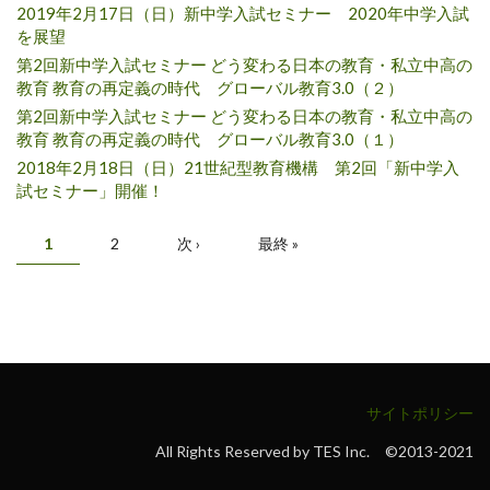
2019年2月17日（日）新中学入試セミナー 2020年中学入試
を展望
第2回新中学入試セミナー どう変わる日本の教育・私立中高の
教育 教育の再定義の時代 グローバル教育3.0（２）
第2回新中学入試セミナー どう変わる日本の教育・私立中高の
教育 教育の再定義の時代 グローバル教育3.0（１）
2018年2月18日（日）21世紀型教育機構 第2回「新中学入
試セミナー」開催！
ページ
1
2
次 ›
最終 »
サイトポリシー
All Rights Reserved by TES Inc. ©2013-2021