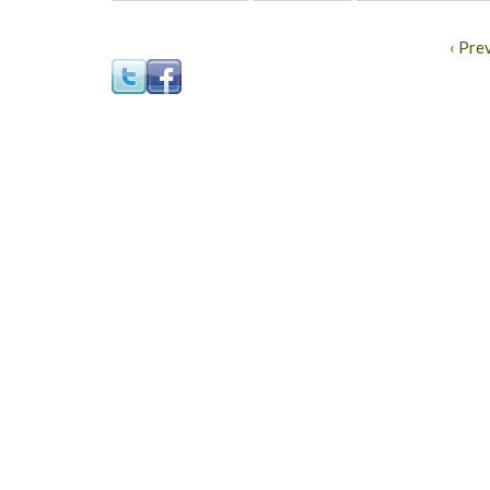
‹ Pre