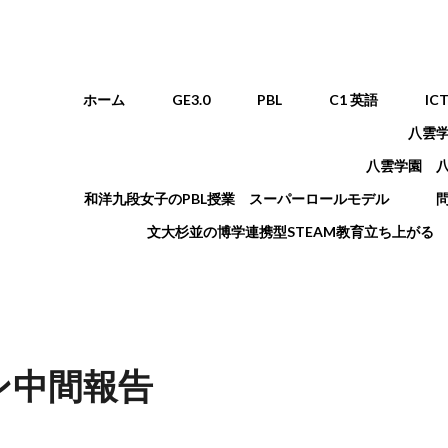
メインメニュー
ホーム
GE3.0
PBL
C1 英語
IC
八雲
八雲学園 
和洋九段女子のPBL授業 スーパーロールモデル
文大杉並の博学連携型STEAM教育立ち上がる
ン中間報告