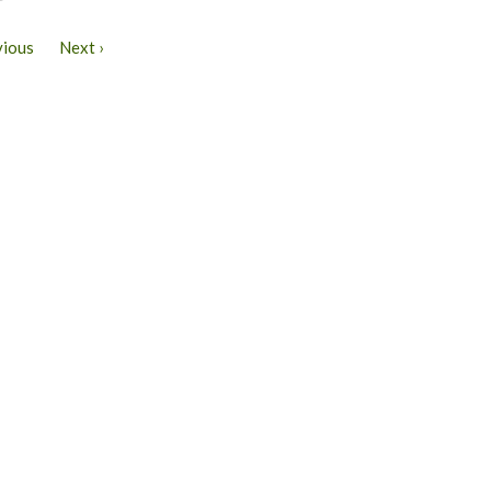
vious
Next ›