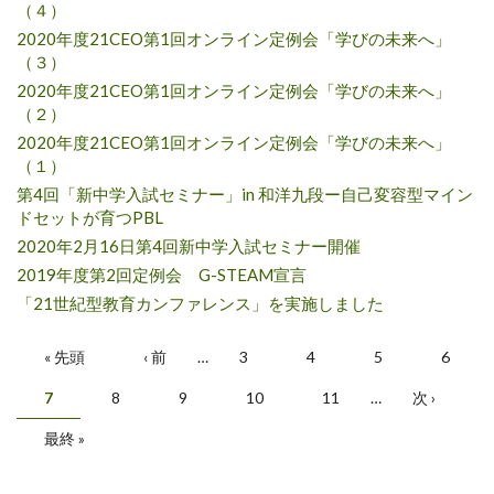
（４）
2020年度21CEO第1回オンライン定例会「学びの未来へ」
（３）
2020年度21CEO第1回オンライン定例会「学びの未来へ」
（２）
2020年度21CEO第1回オンライン定例会「学びの未来へ」
（１）
第4回「新中学入試セミナー」in 和洋九段ー自己変容型マイン
ドセットが育つPBL
2020年2月16日第4回新中学入試セミナー開催
2019年度第2回定例会 G-STEAM宣言
「21世紀型教育カンファレンス」を実施しました
ページ
« 先頭
‹ 前
…
3
4
5
6
7
8
9
10
11
…
次 ›
最終 »